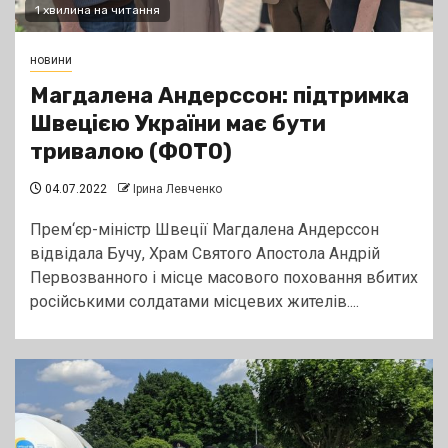
1 хвилина на читання
новини
Магдалена Андерссон: підтримка
Швецією України має бути
тривалою (ФОТО)
04.07.2022
Ірина Левченко
Прем‘єр-міністр Швеції Магдалена Андерссон
відвідала Бучу, Храм Святого Апостола Андрій
Первозванного і місце масового поховання вбитих
російськими солдатами місцевих жителів....