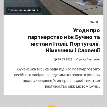
1 хвилина на читання
новини
Угоди про
партнерство між Бучею та
містами Італії, Португалії,
Німеччини і Словенії
19.05.2022
Ірина Левченко
Бучанська міська рада під час позачерговоїго
сесійного засідання підтримала проєкти рішень
щодо укладання Угод про співробітництвоі
партнерство між містом Буча...