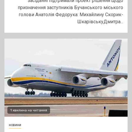
засіданні підтримали проект рішення щодо
призначення заступників Бучанського міського
голови Анатолія Федорука: Михайлину Скорик-
ШкарівськуДмитра...
1 хвилина на читання
новини