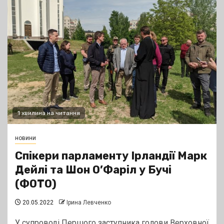
1 хвилина на читання
новини
Спікери парламенту Ірландії Марк
Дейлі та Шон О’Фаріл у Бучі
(ФОТО)
20.05.2022
Ірина Левченко
У супроводі Першого заступника голови Верховної