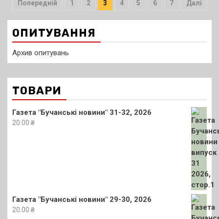
Пагінація
Попередній
1
2
3
4
5
6
7
Далі
записів
ОПИТУВАННЯ
Архив опитувань
ТОВАРИ
Газета "Бучанські новини" 31-32, 2026
20.00
₴
Газета "Бучанські новини" 29-30, 2026
20.00
₴