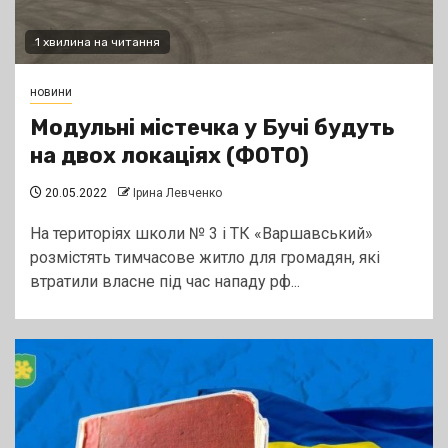
1 хвилина на читання
новини
Модульні містечка у Бучі будуть
на двох локаціях (ФОТО)
20.05.2022
Ірина Левченко
На територіях школи № 3 і ТК «Варшавський»
розмістять тимчасове житло для громадян, які
втратили власне під час нападу рф...