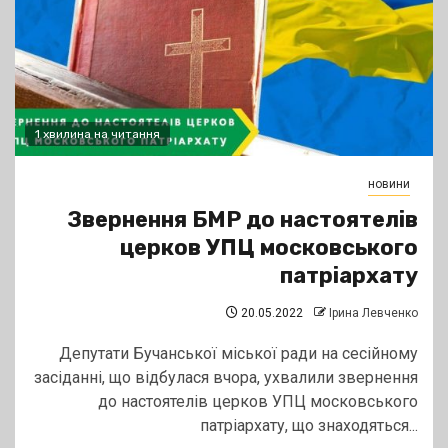
1 хвилина на читання
новини
Звернення БМР до настоятелів
церков УПЦ московського
патріархату
20.05.2022
Ірина Левченко
Депутати Бучанської міської ради на сесійному
засіданні, що відбулася вчора, ухвалили звернення
до настоятелів церков УПЦ московського
патріархату, що знаходяться...