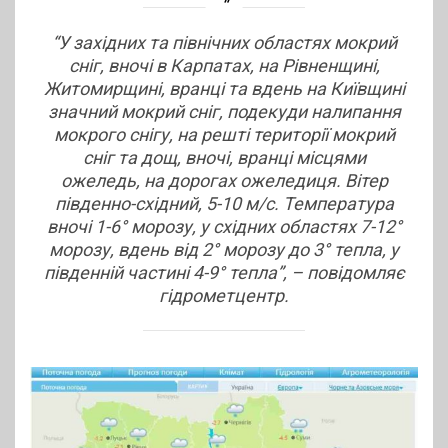
“У західних та північних областях мокрий
сніг, вночі в Карпатах, на Рівненщині,
Житомирщині, вранці та вдень на Київщині
значний мокрий сніг, подекуди налипання
мокрого снігу, на решті території мокрий
сніг та дощ, вночі, вранці місцями
ожеледь, на дорогах ожеледиця. Вітер
південно-східний, 5-10 м/с. Температура
вночі 1-6° морозу, у східних областях 7-12°
морозу, вдень від 2° морозу до 3° тепла, у
південній частині 4-9° тепла”, – повідомляє
гідрометцентр.