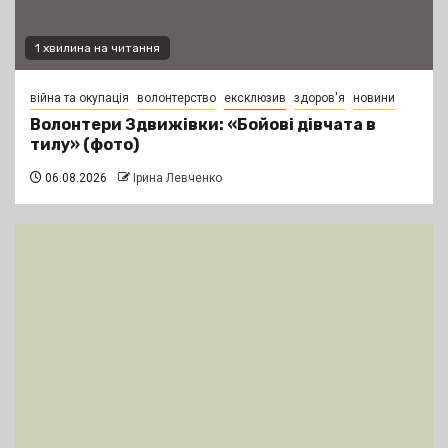
1 хвилина на читання
війна та окупація
волонтерство
ексклюзив
здоров'я
новини
Волонтери Здвижівки: «Бойові дівчата в
тилу» (фото)
06.08.2026
Ірина Левченко