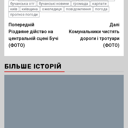
бучанська отг
бучанські новини
громада
карпати
київ
київщина
ожеледиця
повідомлення
погода
прогноз погоди
Post
Попередній
Далі
Різдвяне дійство на
Комунальники чистять
navigation
центральній сцені Бучі
дороги і тротуари
(ФОТО)
(ФОТО)
БІЛЬШЕ ІСТОРІЙ