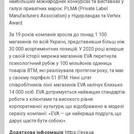
найбільших міжнародних конкурсах та виставках у
галузі приватних марок: PLMA (Private Label
Manufacturers Association) у Нідерландах та Vertex
Award.
За 19 років компанія зросла до понад 1 100
магазинів по всій Україні, представивши більш ніж
30 000 асортиментних позицій. У 2020 році вперше
у своїй історії мережа магазинів EVA перетнула
психологічний рубіж у 100 мільйонів одиниць
товарів ВТМ, які реалізувала протягом року, та має
у своєму портфелі 51 ВТМ. Нині штат
співробітників лінії магазинів EVA налічує близько
14 000 осіб. EVA дотримується найвищих стандартів
роботи з клієнтами та високого рівня
корпоративної культури, що відображено в моделі
сервісу компанії: «EVA — це найкраща подруга, що
дарує щастя бути собою».
Додаткова інформація
:
https://eva.ua
.