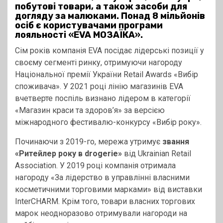
побутові товари, а також засоби для
догляду за малюками. Понад 8 мільйонів
осіб є користувачами програми
лояльності «EVA МОЗАЇКА».
Сім років компанія EVA посідає лідерські позиції у
своєму сегменті ринку, отримуючи нагороду
Національної премії України Retail Awards «Вибір
споживача». У 2021 році лінію магазинів EVA
вчетверте поспіль визнано лідером в категорії
«Магазин краси та здоров’я» за версією
міжнародного фестивалю-конкурсу «Вибір року».
Починаючи з 2019-го, мережа утримує
звання
«Ритейлер року в drogerie»
від Ukrainian Retail
Association. У 2019 році компанія отримала
нагороду «За лідерство в управлінні власними
косметичними торговими марками» від виставки
InterCHARM. Крім того, товари власних торгових
марок неодноразово отримували нагороди на