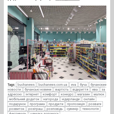
buchanews
buchanews.com.ua
eva
буча
бучанские
Tags:
новости
бучанські новини
вартість
відкриття
ева
за
адресою
інтернет
комфорт
конкурс
магазин
малюк
мобільний додаток
нагорода
нідерланди
онлайн
подарунок
програма
продукти
пропозиція
розваги
розвиток
розіграш
розповідь
сувенір
технологія
фестиваль
швидка допомога