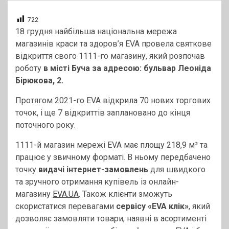
722
18 грудня найбільша національна мережа
магазинів краси та здоров’я EVA провела святкове
відкриття свого 1111-го магазину, який розпочав
роботу
в місті Буча за адресою: бульвар Леоніда
Бірюкова, 2.
Протягом 2021-го EVA відкрила 70 нових торгових
точок, і ще 7 відкриттів заплановано до кінця
поточного року.
1111-й магазин мережі EVA має площу 218,9 м² та
працює у звичному форматі. В ньому передбачено
точку
видачі інтернет-замовлень
для швидкого
та зручного отримання купівель із онлайн-
магазину
EVA.UA
. Також клієнти зможуть
скористатися перевагами
сервісу «EVA клік»
, який
дозволяє замовляти товари, наявні в асортименті