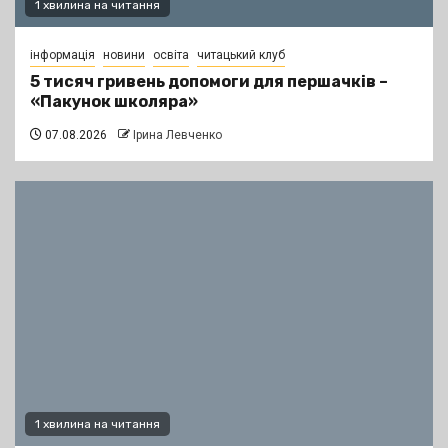
1 хвилина на читання
інформація
новини
освіта
читацький клуб
5 тисяч гривень допомоги для першачків –
«Пакунок школяра»
07.08.2026
Ірина Левченко
1 хвилина на читання