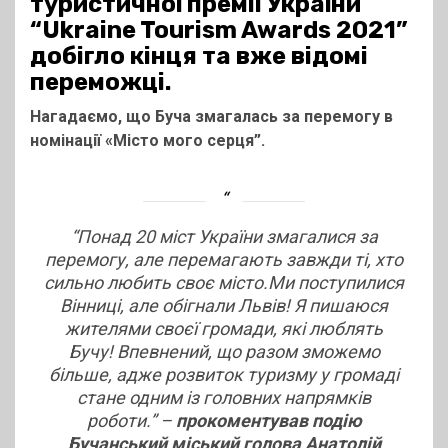
туристичної премії України
“Ukraine Tourism Awards 2021”
добігло кінця та вже відомі
переможці.
Нагадаємо, що Буча змагалась за перемогу в
номінації «Місто мого серця”.
“
Понад 20 міст України змагалися за
перемогу, але перемагають завжди ті, хто
сильно любить своє місто.Ми поступилися
Вінниці, але обігнали Львів! Я пишаюся
жителями своєї громади, які люблять
Бучу! Впевнений, що разом зможемо
більше, адже розвиток туризму у громаді
стане одним із головних напрямків
роботи.”
–
прокоментував подію
Бучанський міський голова Анатолій