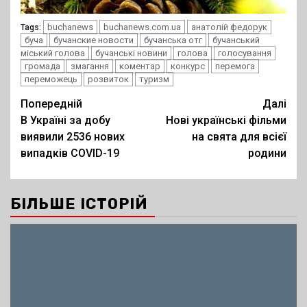
buchanews
buchanews.com.ua
анатолій федорук
Tags:
буча
бучанские новости
бучанська отг
бучанський
міський голова
бучанські новини
голова
голосування
громада
змагання
коментар
конкурс
перемога
переможець
розвиток
туризм
Post
Попередній
Далі
В Україні за добу
Нові українські фільми
navigation
виявили 2536 нових
на свята для всієї
випадків COVID-19
родини
БІЛЬШЕ ІСТОРІЙ