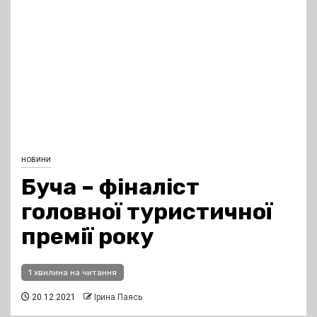
новини
Буча – фіналіст
головної туристичної
премії року
1 хвилина на читання
20.12.2021
Ірина Паясь