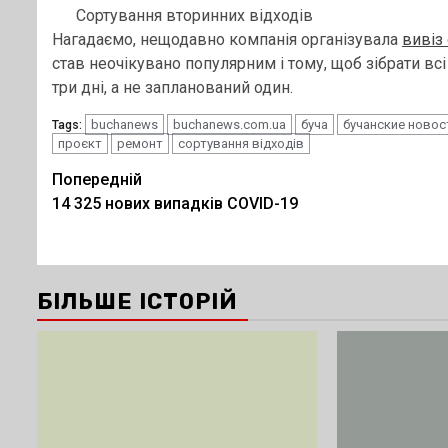
Сортування вторинних відходів
Нагадаємо, нещодавно компанія організувала
вивіз
став неочікувано популярним і тому, щоб зібрати всі
три дні, а не запланований один.
buchanews
buchanews.com.ua
буча
бучанские новос
Tags:
проєкт
ремонт
сортування відходів
Post
Попередній
14 325 нових випадків COVID-19
navigation
БІЛЬШЕ ІСТОРІЙ