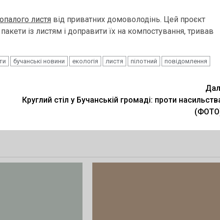
 опалого листя
від приватних домоволодінь. Цей проєкт
 пакети із листям і доправити їх на компостування, тривав
ти
бучанські новини
екологія
листя
пілотний
повідомлення
Дал
Круглий стіл у Бучанській громаді: проти насильств
(ФОТО