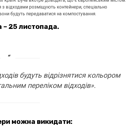
х країн. Буча вкотре доводить, що є європейським містом:
 з відходами розміщують контейнери, спеціально
 вони будуть передаватися на компостування.
 – 25 листопада.
дходів будуть відрізнятися кольором
тальним переліком відходів».
нери можна викидати: