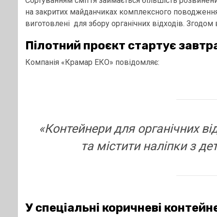
Сортуванням сміття займається більшість розвинени
на закритих майданчиках комплексного поводження
виготовлені для збору органічних відходів. Згодом
Пілотний проєкт стартує завтра
Компанія «Крамар ЕКО» повідомляє:
«Контейнери для органічних ві
та містити наліпки з де
У спеціальні коричневі контей