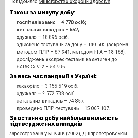
Повідомляє
Міністерство охорони здоров’я
.
Також за минулу добу:
госпіталізовано – 4 778 осіб;
летальних випадків – 652;
одужало – 18 896 осіб;
здійснено тестувань за добу – 140 505 (зокрема
методом ПЛР – 67 341, методом ІФА – 18 168);
досліджень експрес-тестами на антиген до
SARS-CoV-2 – 54 996.
За весь час пандемії в Україні:
захворіло – 3 155 519 осіб;
одужало – 2 572 738 осіб;
летальних випадків – 74 857;
проведено ПЛР-тестувань – 15 067 107.
За останню добу найбільша кількість
підтверджених випадків
зареєстрована у м. Київ (2002), Дніпропетровській