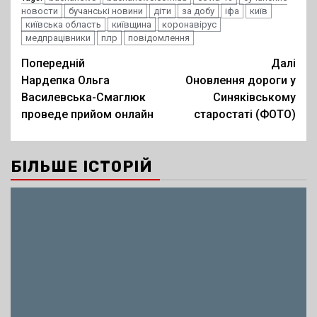
новости
бучанські новини
діти
за добу
іфа
київ
київська область
київщина
коронавірус
медпрацівники
плр
повідомлення
Post
Попередній
Далі
Нардепка Ольга
Оновлення дороги у
navigation
Василевська-Смаглюк
Синяківському
проведе прийом онлайн
старостаті (ФОТО)
БІЛЬШЕ ІСТОРІЙ