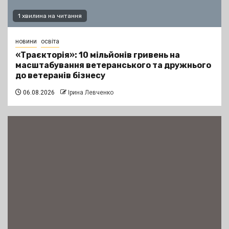
1 хвилина на читання
новини
освіта
«Траєкторія»: 10 мільйонів гривень на
масштабування ветеранського та дружнього
до ветеранів бізнесу
06.08.2026
Ірина Левченко