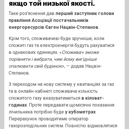
якщо той низької якості.
Таке роз’яснення дав
перший заступник голови
правління Асоціації постачальників
енергоресурсів Євген Нацвін-Степанов
.
Крім того, споживачеві буде зручніше, коли
спожиті газ та електроенергія будуть рахуватися
в однакових одиницях. «
Споживач зможе
порівняти і вибрати, чим йому вигідніше
опалювати свій будинок
», — додав Нацвін-
Степанов.
З переходом на нову систему у квитанціях за газ
та в онлайн-кабінеті споживача кількість
спожитого газу вказуватиметься
в кіловат-
годинах
. Проте передавати щомісячні показання
лічильника потрібно буде
у кубометрах
.
Перерахунок проводитиме оператор
газорозподільних систем. Повністю відмовлятися