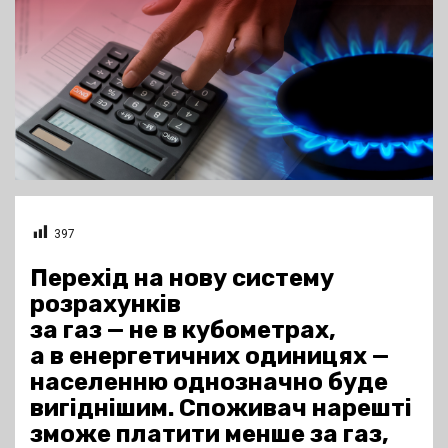
397
Перехід на нову систему
розрахунків
за газ — не в кубометрах,
а в енергетичних одиницях —
населенню однозначно буде
вигіднішим. Споживач нарешті
зможе платити менше за газ,