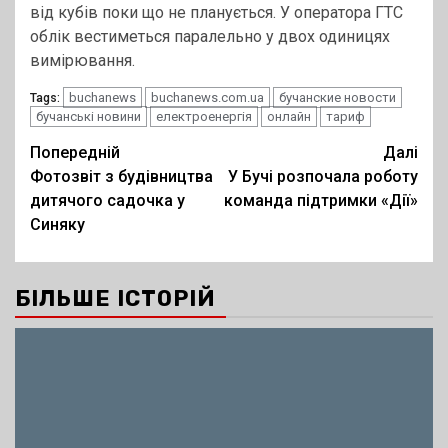
від кубів поки що не планується. У оператора ГТС
облік вестиметься паралельно у двох одиницях
вимірювання.
buchanews
buchanews.com.ua
бучанские новости
Tags:
бучанські новини
електроенергія
онлайн
тариф
Post
Попередній
Далі
Фотозвіт з будівництва
У Бучі розпочала роботу
navigation
дитячого садочка у
команда підтримки «Дії»
Синяку
БІЛЬШЕ ІСТОРІЙ