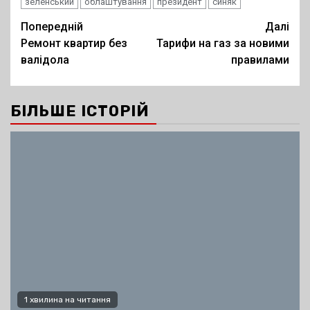
зеленський
облаштування
президент
синяк
Post
Попередній
Далі
Ремонт квартир без
Тарифи на газ за новими
navigation
валідола
правилами
БІЛЬШЕ ІСТОРІЙ
1 хвилина на читання