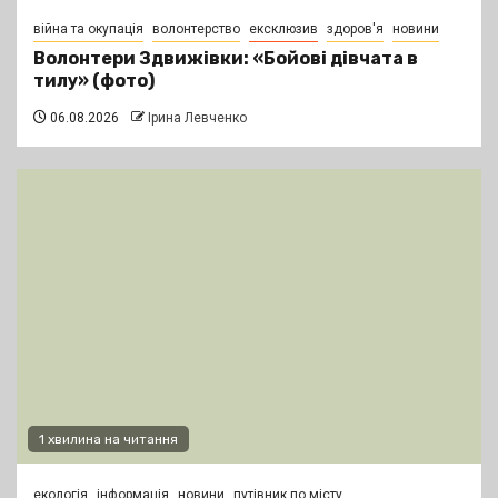
війна та окупація
волонтерство
ексклюзив
здоров'я
новини
Волонтери Здвижівки: «Бойові дівчата в
тилу» (фото)
06.08.2026
Ірина Левченко
1 хвилина на читання
екологія
інформація
новини
путівник по місту