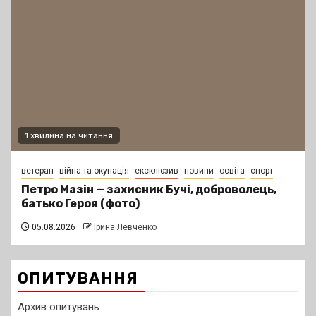
1 хвилина на читання
ветеран
війна та окупація
ексклюзив
новини
освіта
спорт
Петро Мазін — захисник Бучі, доброволець,
батько Героя (фото)
05.08.2026
Ірина Левченко
ОПИТУВАННЯ
Архив опитувань