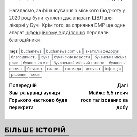
Нагадаємо, за фінансування з міського бюджету у
2020 році були куплені
два апарати ШВЛ
для
лікарні у Бучі. Крім того, за сприяння БМР ще один
апарат
інфекційному відділенню
передали
благодійники.
buchanews
buchanews.com.ua
анатолій федорук
Tags:
благодійність
буча
бучанские новости
бучанська міська
рада
бучанська отг
бучанський міський голова
бучанські
новини
бюджет
голова
громада
депутат
інфекція
рішення
сесія
Post
Попередній
Далі
Завтра вранці вулиця
Майже 5,5 тисяч
navigation
Горького частково буде
госпіталізованих за
перекрита
добу
БІЛЬШЕ ІСТОРІЙ