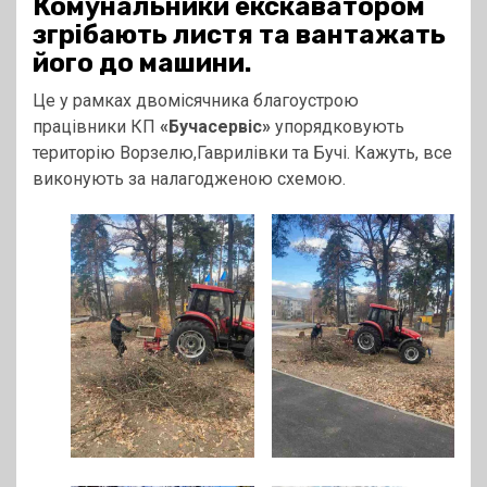
Комунальники екскаватором
згрібають листя та вантажать
його до машини.
Це у рамках двомісячника благоустрою
працівники КП
«Бучасервіс»
упорядковують
територію Ворзелю,Гаврилівки та Бучі. Кажуть, все
виконують за налагодженою схемою.