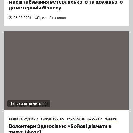
масштабування ветеранського та дружнього
до ветеранів бізнесу
06.08.2026
Ірина Левченко
1 хвилина на читання
війна та окупація
волонтерство
ексклюзив
здоров'я
новини
Волонтери Здвижівки: «Бойові дівчата в
тилу» (фото)