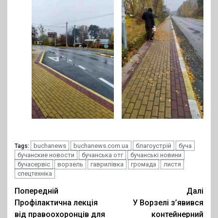
buchanews
buchanews.com.ua
благоустрій
буча
Tags:
бучанские новости
бучанська отг
бучанські новини
бучасервіс
ворзель
гаврилівка
громада
листя
спецтехніка
Post
Попередній
Далі
Профілактична лекція
У Ворзелі з’явився
navigation
від правоохоронців для
контейнерний