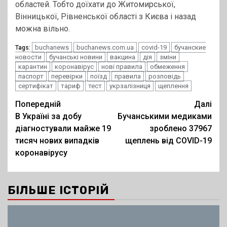
областей. Тобто доїхати до Житомирської,
Вінницької, Рівненської області з Києва і назад
можна вільно.
buchanews
buchanews.com.ua
covid-19
бучанские
Tags:
новости
бучанські новини
вакцина
дія
зміни
карантин
коронавірус
нові правила
обмеження
паспорт
перевірки
поїзд
правила
розповідь
сертифікат
тариф
тест
укрзалізниця
щеплення
Post
Попередній
Далі
В Україні за добу
Бучанськими медиками
navigation
діагностували майже 19
зроблено 37967
тисяч нових випадків
щеплень від COVID-19
коронавірусу
БІЛЬШЕ ІСТОРІЙ