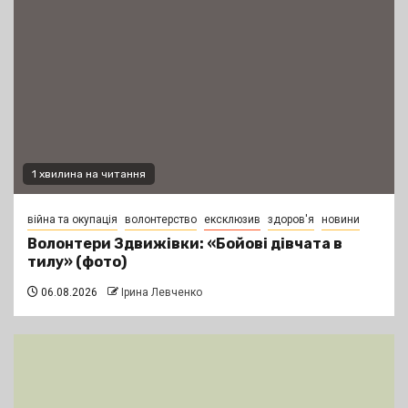
1 хвилина на читання
війна та окупація
волонтерство
ексклюзив
здоров'я
новини
Волонтери Здвижівки: «Бойові дівчата в
тилу» (фото)
06.08.2026
Ірина Левченко