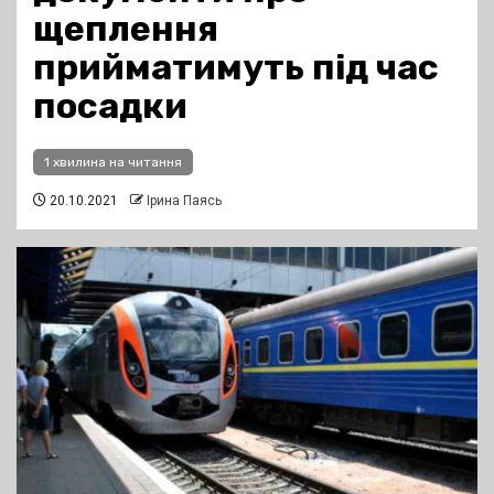
щеплення
прийматимуть під час
посадки
1 хвилина на читання
20.10.2021
Ірина Паясь