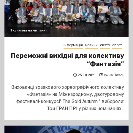
1 хвилина на читання
інформація
новини
свято
спорт
Переможні вихідні для колективу
“Фантазія”
25.10.2021
Ірина Паясь
Вихованці зразкового хореографічного колективу
«Фантазія» на Міжнародному, двотуровому
фестивалі-конкурсі" The Gold Autumn " вибороли:
Три ГРАН ПРІ у різних номінаціях...