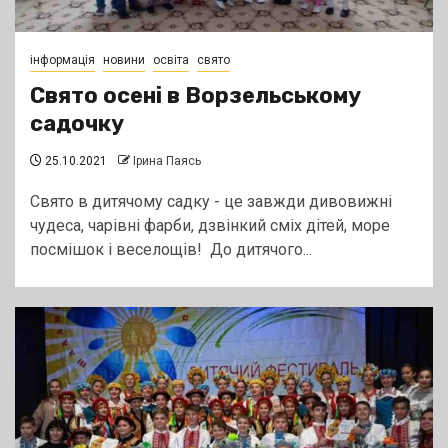
інформація
новини
освіта
свято
Свято осені в Ворзельському
садочку
25.10.2021
Ірина Паясь
Свято в дитячому садку - це завжди дивовижні
чудеса, чарівні фарби, дзвінкий сміх дітей, море
посмішок і веселощів! До дитячого...