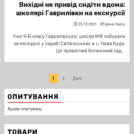
Вихідні не привід сидіти вдома:
школярі Гаврилівки на екскурсії
25.10.2021
Ірина Паясь
Учні 9-Б класу Гаврилівської школи №8 побували
на екскурсії у садибі Світельських в с. Нова Буда.
Це приватний ботанічний сад,...
Пагінація
1
2
Далі
записів
ОПИТУВАННЯ
Архив опитувань
ТОВАРИ