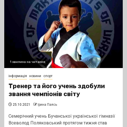
1 хвилина на читання
інформація
новини
спорт
Тренер та його учень здобули
звання чемпіонів світу
25.10.2021
Ірина Паясь
Семерічний учень Бучанської української гімназії
Всеволод Поляковський протягом тижня став