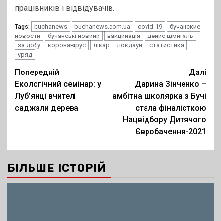
працівників і відвідувачів.
buchanews
buchanews.com.ua
covid-19
бучанские
Tags:
новости
бучанські новини
вакцинація
денис шмигаль
за добу
коронавірус
лікар
локдаун
статистика
уряд
Post
Попередній
Далі
Екологічний семінар: у
Дарина Зінченко –
navigation
Луб’янці вчителі
амбітна школярка з Бучі
саджали дерева
стала фіналісткою
Нацвідбору Дитячого
Євробачення-2021
БІЛЬШЕ ІСТОРІЙ