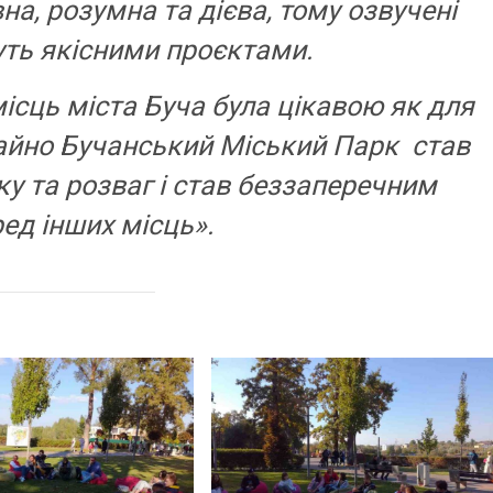
а, розумна та дієва, тому озвучені
нуть якісними проєктами.
ісць міста Буча була цікавою як для
чайно Бучанський Міський Парк став
у та розваг і став беззаперечним
ед інших місць».