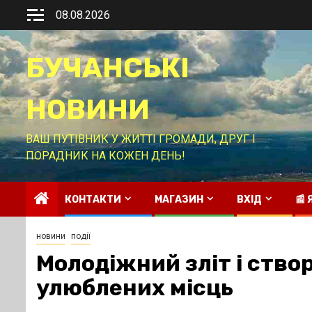
Перейти
08.08.2026
до
вмісту
БУЧАНСЬКІ
НОВИНИ
ВАШ ПУТІВНИК У ЖИТТІ ГРОМАДИ, ДРУГ І
ПОРАДНИК НА КОЖЕН ДЕНЬ!
КОНТАКТИ
МАГАЗИН
ВХІД
📰
новини
події
Молодіжний зліт і ство
улюблених місць