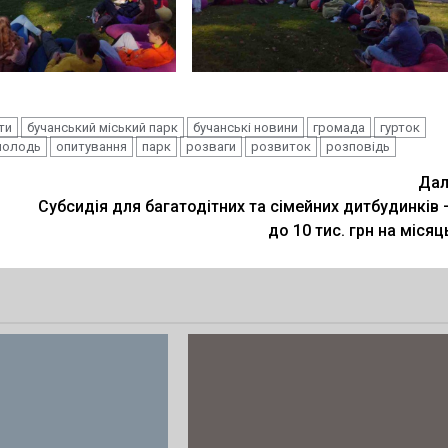
ти
бучанський міський парк
бучанські новини
громада
гурток
молодь
опитування
парк
розваги
розвиток
розповідь
Дал
Субсидія для багатодітних та сімейних дитбудинків 
до 10 тис. грн на місяц