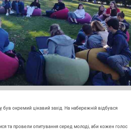
у
був окремий цікавий захід. На набережній відбувся
лися та провели опитування серед молоді, аби кожен голос