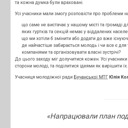
та кожна думка були враховані.
Усі учасники мали змогу розповісти про проблеми на
що саме не вистачає у нашому місті та громаді д
яких гуртків та секцій немає у віддалених насел
що ми хотіли б змінити або додати до вже існуюч
де найчастіше забирається молодь і чи все є дл
компаніями та організовувати власні зустрічі?
До цього заходу міг долучитися кожен. Усі учасники
сторони молоді, та поділитися ідеями як вирішити їх.
Учасниця молодіжної ради
Бучанської МТГ
Юлія Ко
«Напрацювали план пода