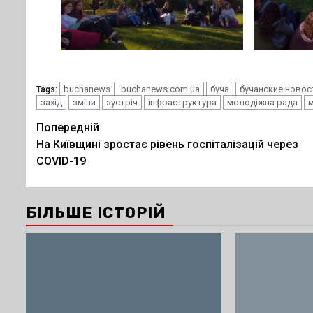
buchanews
buchanews.com.ua
буча
бучанские новос
Tags:
захід
зміни
зустріч
інфраструктура
молодіжна рада
Post
Попередній
На Київщині зростає рівень госпіталізацій через
navigation
COVID-19
БІЛЬШЕ ІСТОРІЙ