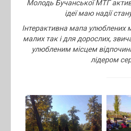
Молодь Бучанської МТГ активн
ідеї маю надії ста
Інтерактивна мапа улюблених м
малих так і для дорослих, зви
улюбленим місцем відпочинк
лідером сер