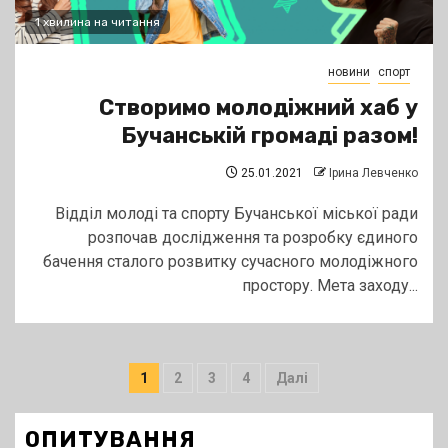
1 хвилина на читання
новини
спорт
Створимо молодіжний хаб у
Бучанській громаді разом!
25.01.2021
Ірина Левченко
Відділ молоді та спорту Бучанської міської ради
розпочав дослідження та розробку єдиного
бачення сталого розвитку сучасного молодіжного
простору. Мета заходу...
Пагінація
1
2
3
4
Далі
записів
ОПИТУВАННЯ