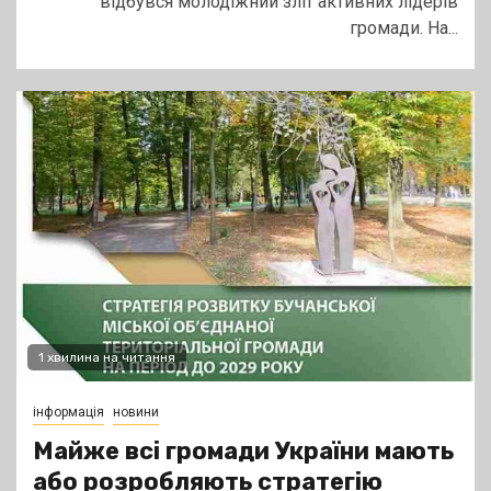
відбувся молодіжний зліт активних лідерів
громади. На...
1 хвилина на читання
інформація
новини
Майже всі громади України мають
або розробляють стратегію