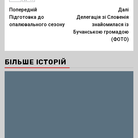
Post
Попередній
Далі
Підготовка до
Делегація зі Словенія
navigation
опалювального сезону
знайомилася із
Бучанською громадою
(ФОТО)
БІЛЬШЕ ІСТОРІЙ