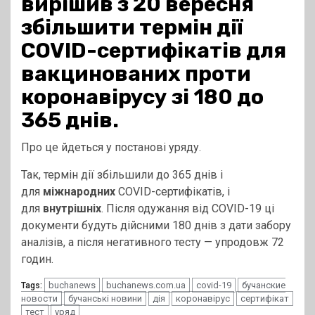
вирішив з 20 вересня
збільшити термін дії
COVID-сертифікатів для
вакцинованих проти
коронавірусу зі 180 до
365 днів.
Про це йдеться у постанові уряду.
Так, термін дії збільшили до 365 днів і
для
міжнародних
COVID-сертифікатів, і
для
внутрішніх
. Після одужання від COVID-19 ці
документи будуть дійсними 180 днів з дати забору
аналізів, а після негативного тесту — упродовж 72
годин.
buchanews
buchanews.com.ua
covid-19
бучанские
Tags:
новости
бучанські новини
дія
коронавірус
сертифікат
тест
уряд