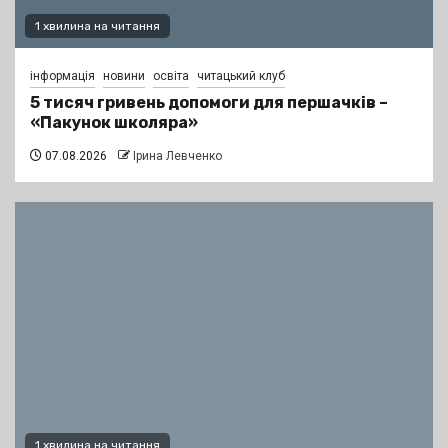
1 хвилина на читання
інформація
новини
освіта
читацький клуб
5 тисяч гривень допомоги для першачків –
«Пакунок школяра»
07.08.2026
Ірина Левченко
1 хвилина на читання