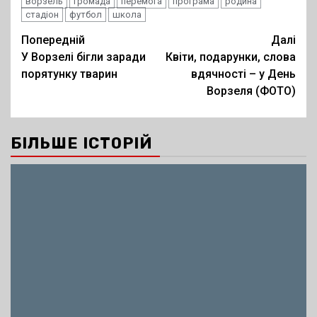
ворзель
громада
перемога
програма
родина
стадіон
футбол
школа
Post
Попередній
Далі
У Ворзелі бігли заради
Квіти, подарунки, слова
navigation
порятунку тварин
вдячності – у День
Ворзеля (ФОТО)
БІЛЬШЕ ІСТОРІЙ