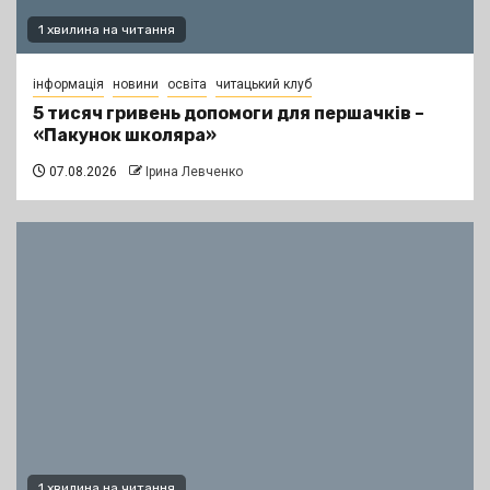
1 хвилина на читання
інформація
новини
освіта
читацький клуб
5 тисяч гривень допомоги для першачків –
«Пакунок школяра»
07.08.2026
Ірина Левченко
1 хвилина на читання