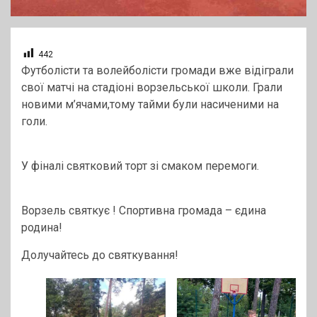
442
Футболісти та волейболісти громади вже відіграли
свої матчі на стадіоні ворзельської школи. Грали
новими м’ячами,тому тайми були насиченими на
голи.
У фіналі святковий торт зі смаком перемоги.
Ворзель святкує ! Спортивна громада – єдина
родина!
Долучайтесь до святкування!