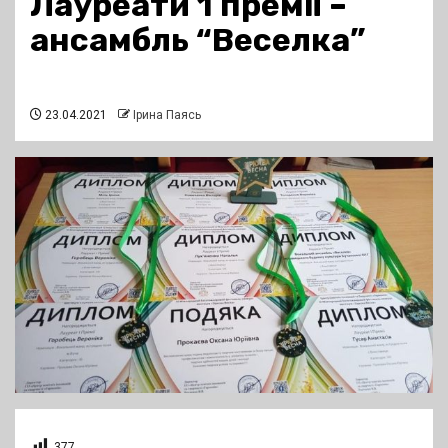
Лауреати 1 премії –
ансамбль “Веселка”
23.04.2021
Ірина Паясь
377