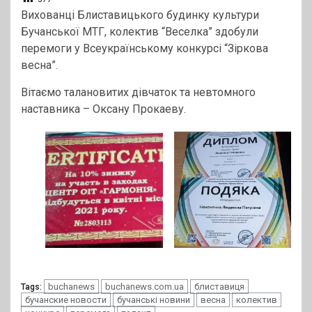
Вихованці Блиставицького будинку культури
Бучанської МТГ, колектив “Веселка” здобули
перемоги у Всеукраїнському конкурсі “Зіркова
весна”.
Вітаємо талановитих дівчаток та невтомного
наставника – Оксану Прокаеву.
buchanews
buchanews.com.ua
блиставиця
Tags:
бучанские новости
бучанські новини
весна
колектив