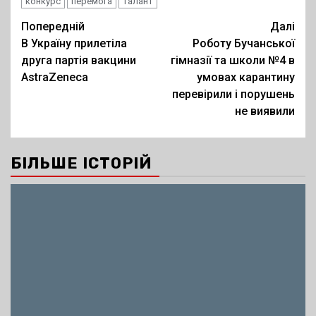
конкурс
перемога
талант
Post
Попередній
Далі
В Україну прилетіла
Роботу Бучанської
navigation
друга партія вакцини
гімназії та школи №4 в
AstraZeneca
умовах карантину
перевірили і порушень
не виявили
БІЛЬШЕ ІСТОРІЙ