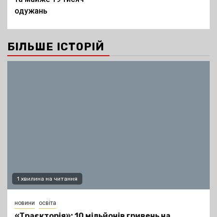
одужань
БІЛЬШЕ ІСТОРІЙ
1 хвилина на читання
новини
освіта
«Траєкторія»: 10 мільйонів гривень на