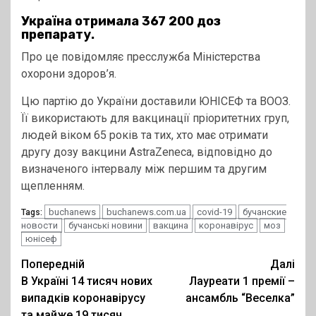
Україна отримала 367 200 доз
препарату.
Про це повідомляє пресслужба Міністерства
охорони здоров’я.
Цю партію до України доставили ЮНІСЕФ та ВООЗ.
Її використають для вакцинації пріоритетних груп,
людей віком 65 років та тих, хто має отримати
другу дозу вакцини AstraZeneca, відповідно до
визначеного інтервалу між першим та другим
щепленням.
buchanews
buchanews.com.ua
covid-19
бучанские
Tags:
новости
бучанські новини
вакцина
коронавірус
моз
юнісеф
Post
Попередній
Далі
В Україні 14 тисяч нових
Лауреати 1 премії –
navigation
випадків коронавірусу
ансамбль “Веселка”
та майже 19 тисяч