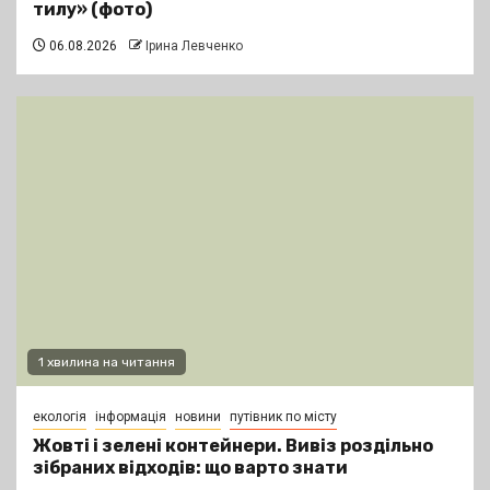
тилу» (фото)
06.08.2026
Ірина Левченко
1 хвилина на читання
екологія
інформація
новини
путівник по місту
Жовті і зелені контейнери. Вивіз роздільно
зібраних відходів: що варто знати