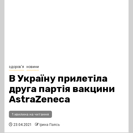
здоров'я
новини
В Україну прилетіла
друга партія вакцини
AstraZeneca
1 хвилина на читання
23.04.2021
Ірина Паясь