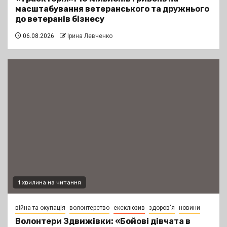
масштабування ветеранського та дружнього
до ветеранів бізнесу
06.08.2026
Ірина Левченко
1 хвилина на читання
війна та окупація
волонтерство
ексклюзив
здоров'я
новини
Волонтери Здвижівки: «Бойові дівчата в