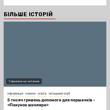
БІЛЬШЕ ІСТОРІЙ
1 хвилина на читання
інформація
новини
освіта
читацький клуб
5 тисяч гривень допомоги для першачків –
«Пакунок школяра»