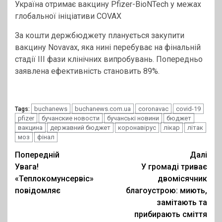
Україна отримає вакцину Pfizer-BioNTech у межах
глобальної ініціативи COVAX
За кошти держбюджету планується закупити
вакцину Novavax, яка нині перебуває на фінальній
стадії III фази клінічних випробувань. Попередньо
заявлена ефективність становить 89%.
buchanews
buchanews.com.ua
coronavac
covid-19
Tags:
pfizer
бучанские новости
бучанські новини
бюджет
вакцина
державний бюджет
коронавірус
лікар
літак
моз
фінал
Post
Попередній
Далі
Увага!
У громаді триває
navigation
«Теплокомунсервіс»
двомісячник
повідомляє
благоустрою: миють,
замітають та
прибирають сміття