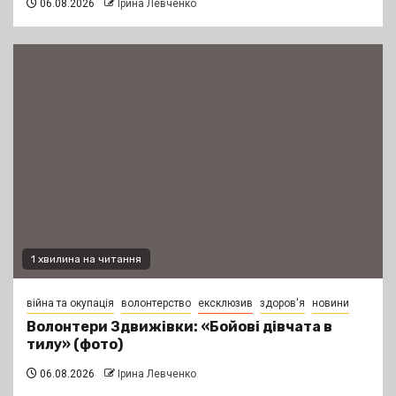
06.08.2026
Ірина Левченко
1 хвилина на читання
війна та окупація
волонтерство
ексклюзив
здоров'я
новини
Волонтери Здвижівки: «Бойові дівчата в
тилу» (фото)
06.08.2026
Ірина Левченко