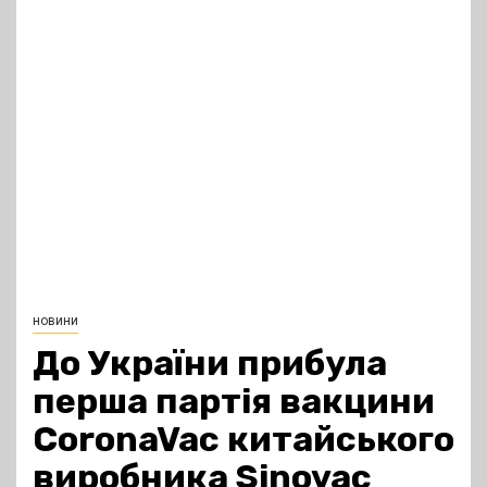
новини
До України прибула
перша партія вакцини
CoronaVac китайського
виробника Sinovaс