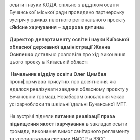
освіти і науки КОДА, спільно з відділом освіти
Бучанської міської ради проведено партнерську
зустріч у рамках пілотного регіонального проєкту
«Якісне харчування – здорова дитина».
Директор департаменту освіти і науки Київської
обласної державної адміністрації Жанна
Осипенко
детально розповіла про хід виконання
цього проєку в Київській області.
Начальник відділу освіти Олег Цимбал
проінформував присутніх про досягнення, які
вдалося реалізувати завдяки обласному проєкту у
Бучанській громаді. Незабаром оновлення чекає
усі харчоблоки та шкільні їдальні Бучанської МТГ.
На зустрічі підняли
питання реалізації права
підвищення якості харчування
в закладах освіти
громади, виконання вимог санітарного регламенту
та упровадження системи НАССР в ЗЗСО.