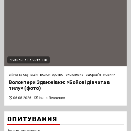
1 хвилина на читання
війна та окупація
волонтерство
ексклюзив
здоров'я
новини
Волонтери Здвижівки: «Бойові дівчата в
тилу» (фото)
06.08.2026
Ірина Левченко
ОПИТУВАННЯ
Архив опитувань