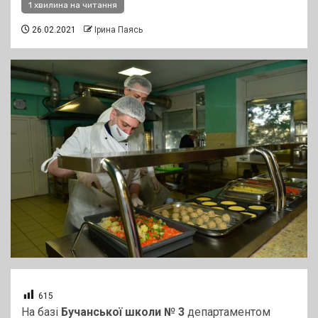
1 хвилина на читання
26.02.2021
Ірина Паясь
615
На базі
Бучанської школи № 3
департаментом