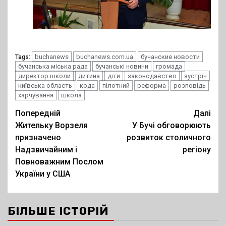
buchanews
buchanews.com.ua
бучанские новости
Tags:
бучанська міська рада
бучанські новини
громада
директор школи
дитина
діти
законодавство
зустріч
київська область
кода
пілотний
реформа
розповідь
харчування
школа
Post
Попередній
Далі
Жительку Ворзеля
У Бучі обговорюють
navigation
призначено
розвиток столичного
Надзвичайним і
регіону
Повноважним Послом
України у США
БІЛЬШЕ ІСТОРІЙ