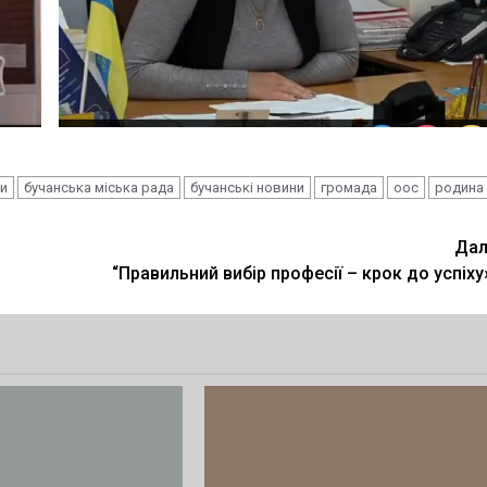
ти
бучанська міська рада
бучанські новини
громада
оос
родина
Дал
“Правильний вибір професії – крок до успіху