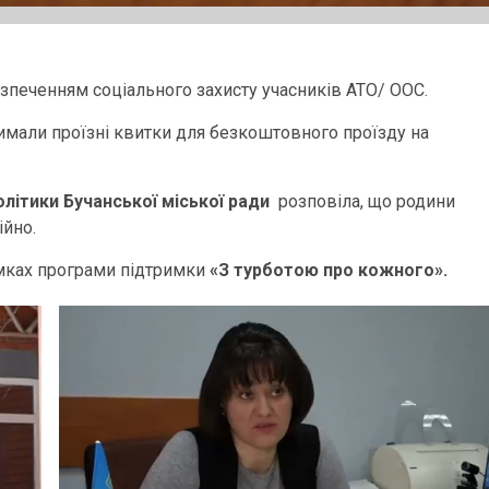
зпеченням соціального захисту учасників АТО/ ООС.
римали проїзні квитки для безкоштовного проїзду на
олітики Бучанської міської ради
розповіла, що родини
ійно.
амках програми підтримки
«З турботою про кожного».