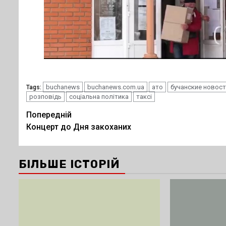
buchanews
buchanews.com.ua
ато
бучанские новос
Tags:
розповідь
соціальна політика
таксі
Post
Попередній
Концерт до Дня закоханих
navigation
БІЛЬШЕ ІСТОРІЙ