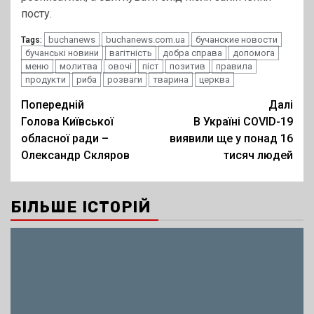
посту.
buchanews
buchanews.com.ua
бучанские новости
Tags:
бучанські новини
вагітність
добра справа
допомога
меню
молитва
овочі
піст
позитив
правила
продукти
риба
розваги
тварина
церква
Post
Попередній
Далі
Голова Київської
В Україні COVID-19
navigation
обласної ради –
виявили ще у понад 16
Олександр Скляров
тисяч людей
БІЛЬШЕ ІСТОРІЙ