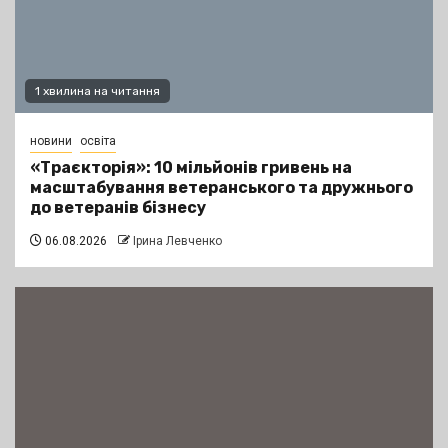
1 хвилина на читання
новини
освіта
«Траєкторія»: 10 мільйонів гривень на
масштабування ветеранського та дружнього
до ветеранів бізнесу
06.08.2026
Ірина Левченко