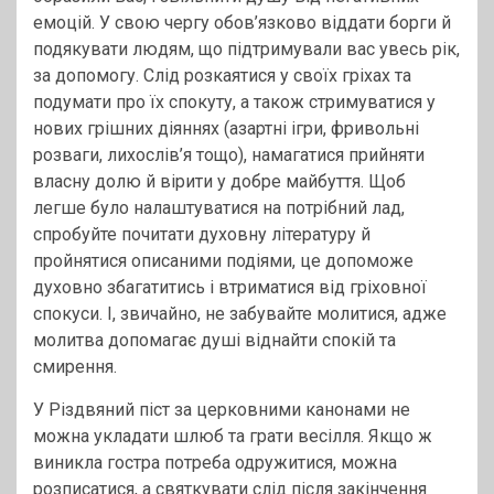
емоцій. У свою чергу обов’язково віддати борги й
подякувати людям, що підтримували вас увесь рік,
за допомогу. Слід розкаятися у своїх гріхах та
подумати про їх спокуту, а також стримуватися у
нових грішних діяннях (азартні ігри, фривольні
розваги, лихослів’я тощо), намагатися прийняти
власну долю й вірити у добре майбуття. Щоб
легше було налаштуватися на потрібний лад,
спробуйте почитати духовну літературу й
пройнятися описаними подіями, це допоможе
духовно збагатитись і втриматися від гріховної
спокуси. І, звичайно, не забувайте молитися, адже
молитва допомагає душі віднайти спокій та
смирення.
У Різдвяний піст за церковними канонами не
можна укладати шлюб та грати весілля. Якщо ж
виникла гостра потреба одружитися, можна
розписатися, а святкувати слід після закінчення