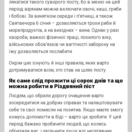
лякатися такого суворого посту, бо в меню на цей
період вірянам можна включати овочі, каші, гриби
і бобові. За винятком середи і п’ятниці, а також
Святвечора 6 січня – дозволяється трохи риби й
морепродуктів, а на вихідних – вина. Однак у разі
хвороби, важкої фізичної праці, похилого віку,
військових обов’язків чи вагітності заборону на
їжу дозволяється послабити.
Окрім цих існують й інші правила, яких варто
дотримуватися всім, хто став на шлях посту.
Як саме слід прожити ці сорок днів та що
можна робити в Різдвяний піст
Людям, що обрали дорогу очищення варто
зосередитися на добрих справах та налаштовувати
себе та свої помисли на позитив. Якщо маєте змогу
комусь допомогти в біді – варто це зробити. У цей
період бажано пробачити людей, що колись
образили вас, і звільнити душу від негативних