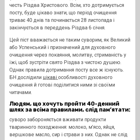
честь Різдва Христового. Всім, хто дотримується
посту, буде цікаво знати, що період очищення
триває 40 днів та починається 28 листопада і
закінчується в переддень Різдва 6 січня.
Цей піст вважається не таким суворим, як Великий
або Успенський і призначений для духовного
очищення через покаяння, молитву, стриманість у
їжі, щоб зустріти свято Різдва з чистою душею.
Однак правила дотримання посту все ж існують.
БН дослідили
цікаві
особливості духовного
очищення й готові поділитися ними зі своїми
читачами.
Людям, що хочуть пройти 40-денний
шлях за всіма правилами, слід пам’ятати:
суворо забороняється вживати продукти
тваринного походження: молоко, м’ясо, яйця,
вершкове масло, сир і страви з них. Однак не слід