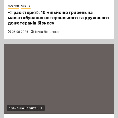
новини
освіта
«Траєкторія»: 10 мільйонів гривень на
масштабування ветеранського та дружнього
до ветеранів бізнесу
06.08.2026
Ірина Левченко
1 хвилина на читання