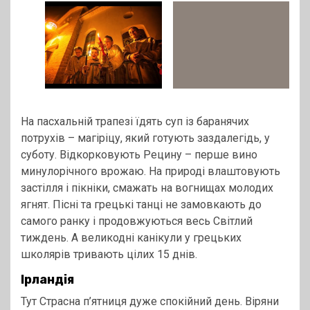
На пасхальній трапезі їдять суп із баранячих
потрухів – магіріцу, який готують заздалегідь, у
суботу. Відкорковують Рецину – перше вино
минулорічного врожаю. На природі влаштовують
застілля і пікніки, смажать на вогнищах молодих
ягнят. Пісні та грецькі танці не замовкають до
самого ранку і продовжуються весь Світлий
тиждень. А великодні канікули у грецьких
школярів тривають цілих 15 днів.
Ірландія
Тут Страсна п’ятниця дуже спокійний день. Віряни