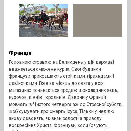
Франція
Головною стравою на Великдень у цій державі
вважається смажене курча. Свої будинки
французи прикрашають стрічками, гірляндами і
дзвіночками. Вже за місяць до свята у всіх
магазинах починається продаж шоколадних яєць,
курочок, півнів і кроликів. Дзвони у Франції
мовчать із Чистого четверга аж до Страсної суботи,
щоб сумувати про смерть Ісуса. Тільки у неділю
знову дзвонять, як знак радості з приводу
воскресіння Христа. Французи, коли їх чують,