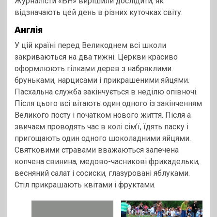
Журналісти «БН» вирішили дослідити, як
відзначають цей день в різних куточках світу.
Англія
У цій країні перед Великоднем всі школи
закриваються на два тижні. Церкви красиво
оформлюють гілками дерев з набряклими
бруньками, нарцисами і прикрашеними яйцями.
Пасхальна служба закінчується в неділю опівночі.
Після цього всі вітають один одного із закінченням
Великого посту і початком нового життя. Після а
звичаєм проводять час в колі сім’ї, їдять паску і
пригощають один одного шоколадними яйцями.
Святковими стравами вважаються запечена
копчена свинина, медово-часникові фрикадельки,
весняний салат і сосиски, глазуровані яблуками.
Стіл прикрашають квітами і фруктами.