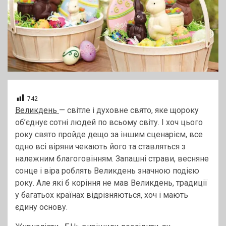
742
Великдень
— світле і духовне свято, яке щороку
об’єднує сотні людей по всьому світу. І хоч цього
року свято пройде дещо за іншим сценарієм, все
одно всі віряни чекають його та ставляться з
належним благоговінням. Запашні страви, весняне
сонце і віра роблять Великдень значною подією
року. Але які б коріння не мав Великдень, традиції
у багатьох країнах відрізняються, хоч і мають
єдину основу.