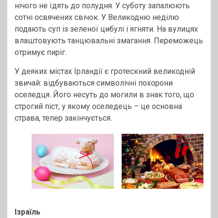
нічого не їдять до полудня. У суботу запалюють
сотні освячених свічок. У Великодню неділю
подають суп із зеленої цибулі і ягняти. На вулицях
влаштовують танцювальні змагання. Переможець
отримує пиріг.
У деяких містах Ірландії є гротескний великодній
звичай: відбуваються символічні похорони
оселедця. Його несуть до могили в знак того, що
строгий піст, у якому оселедець – це основна
страва, тепер закінчується.
Ізраїль