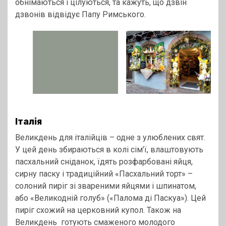
обнімаються і цілуються, та кажуть, що дзвін
дзвонів відвідує Папу Римського.
Італія
Великдень для італійців – одне з улюблених свят.
У цей день збираються в колі сім’ї, влаштовують
пасхальний сніданок, їдять розфарбовані яйця,
сирну паску і традиційний «Пасхальний торт» –
солоний пиріг зі звареними яйцями і шпинатом,
або «Великодній голуб» («Палома ді Паскуа»). Цей
пиріг схожий на церковний купол. Також на
Великдень готують смаженого молодого