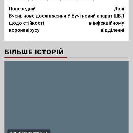
Post
Попередній
Далі
Вчені: нове дослідження
У Бучі новий апарат ШВЛ
navigation
щодо стійкості
в інфекційному
коронавірусу
відділенні
БІЛЬШЕ ІСТОРІЙ
1 хвилина на читання