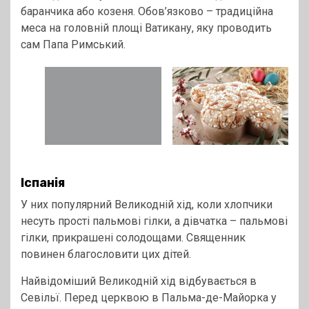
баранчика або козеня. Обов’язково – традиційна
меса на головній площі Ватикану, яку проводить
сам Папа Римський.
Іспанія
У них популярний Великодній хід, коли хлопчики
несуть прості пальмові гілки, а дівчатка – пальмові
гілки, прикрашені солодощами. Священник
повинен благословити цих дітей.
Найвідоміший Великодній хід відбувається в
Севільї. Перед церквою в Пальма-де-Майорка у