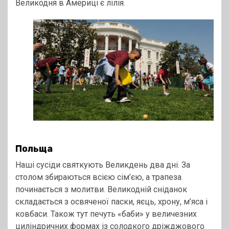
Великодня в Америці є лілія.
Польща
Наші сусіди святкують Великдень два дні. За
столом збираються всією сім’єю, а трапеза
починається з молитви. Великодній сніданок
складається з освяченої паски, яєць, хрону, м’яса і
ковбаси. Також тут печуть «баби» у величезних
циліндричних формах із солодкого дріжджового