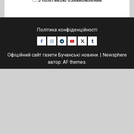
З політикою ознайомлений
Політика конфіденційності
Facebook
Instagram
Telegram
Youtube
Twitter
Tumblr
Офіційний сайт газети Бучанські новини.
|
Newsphere
автор: AF themes.