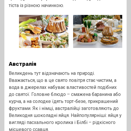
тіста із різною начинкою.
Австралія
Великдень тут відзначають на природі.
Вважається, що в це свято повітря стає чистим, а
вода в джерелах набуває властивостей подібних
до святої. Головне блюдо – смажена баранина або
курча, а на солодке їдять торт-безе, прикрашений
фруктами. Як і німці, австралійці заготовляють до
Великодня шоколадні яйця. Найпопулярніші: яйця у
вигляді пасхального кролика і Білбі – рідкісного
місцевого ссавця.