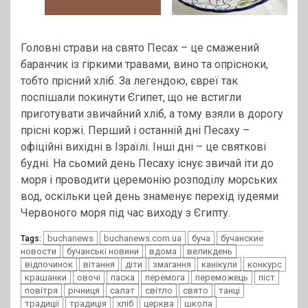
Головні страви на свято Песах – це смажений
баранчик із гіркими травами, вино та опрісноки,
тобто прісний хліб. За легендою, євреї так
поспішали покинути Єгипет, що не встигли
приготувати звичайний хліб, а тому взяли в дорогу
прісні коржі. Перший і останній дні Песаху –
офіційні вихідні в Ізраїлі. Інші дні – це святкові
будні. На сьомий день Песаху існує звичай іти до
моря і проводити церемонію розподілу морських
вод, оскільки цей день знаменує перехід іудеями
Червоного моря під час виходу з Єгипту.
buchanews
buchanews.com.ua
буча
бучанские
Tags:
новости
бучанські новини
вдома
великдень
відпочинок
вітання
діти
змагання
канікули
конкурс
крашанки
овочі
паска
перемога
переможець
піст
повітря
річниця
салат
світло
свято
танці
традиції
традиція
хліб
церква
школа