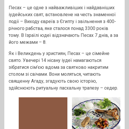
Песах – це одне з найважливіших і найдавніших
іудейських свят, встановлене на честь знаменної
події – Виходу євреїв з Єгипту і звільнення з 400-
річного рабства, яке сталося понад 3300 років
тому. В Ізраїлі юдеї відзначають Песах 7 днів, а за
його межами – 8.
Як і Великдень у християн, Песах – це сімейне
свято. Увечері 14 нісану іудеї намагаються
зібратися сім’єю вдома за святково накритим
столом зі свічами. Вони моляться, читають
священну Агаду, згадують свою історію,
здійснюють ритуальну пасхальну трапезу – седер.