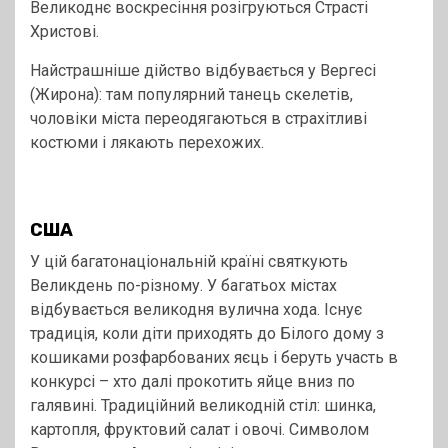
Великоднє воскресіння розігруються Страсті
Христові.
Найстрашніше дійство відбувається у Вергесі
(Жирона): там популярний танець скелетів,
чоловіки міста переодягаються в страхітливі
костюми і лякають перехожих.
США
У цій багатонаціональній країні святкують
Великдень по-різному. У багатьох містах
відбувається великодня вулична хода. Існує
традиція, коли діти приходять до Білого дому з
кошиками розфарбованих яєць і беруть участь в
конкурсі – хто далі прокотить яйце вниз по
галявині. Традиційний великодній стіл: шинка,
картопля, фруктовий салат і овочі. Символом