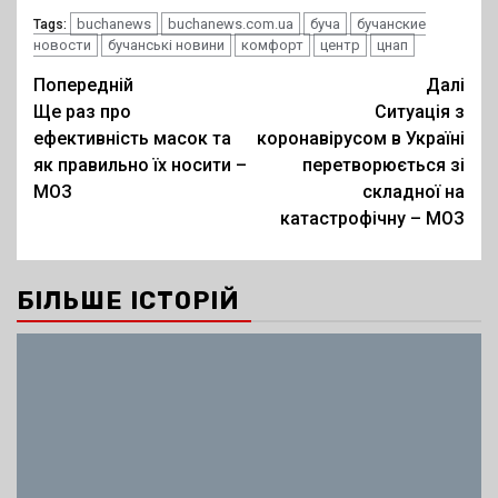
buchanews
buchanews.com.ua
буча
бучанские
Tags:
новости
бучанські новини
комфорт
центр
цнап
Post
Попередній
Далі
Ще раз про
Ситуація з
navigation
ефективність масок та
коронавірусом в Україні
як правильно їх носити –
перетворюється зі
МОЗ
складної на
катастрофічну – МОЗ
БІЛЬШЕ ІСТОРІЙ