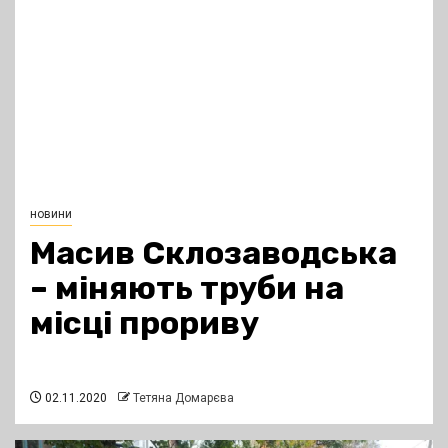
новини
Масив Склозаводська
– міняють труби на
місці прориву
02.11.2020
Тетяна Домарєва