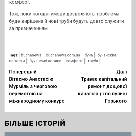
комфорт.
Тож, поки погодні умови дозволяють, проблема
буде вирішена й нові труби будуть довго служити
за призначенням.
buchanews
buchanews.com.ua
буча
бучанские
Tags:
новости
бучанські новини
комфорт
труби
Post
Попередній
Далі
Вітаємо Анастасію
Триває капітальний
navigation
Мурміль з черговою
ремонт дощової
перемогою на
каналізації по вулиці
міжнародному конкурсі
Горького
БІЛЬШЕ ІСТОРІЙ