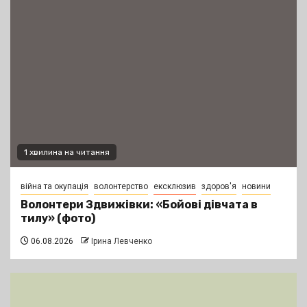
1 хвилина на читання
війна та окупація
волонтерство
ексклюзив
здоров'я
новини
Волонтери Здвижівки: «Бойові дівчата в
тилу» (фото)
06.08.2026
Ірина Левченко