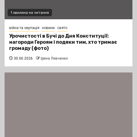
1 хвилина на читання
війна та окупація
новини
свято
Урочистості в Бучі до Дня Конституції:
нагороди Героям і подяки тим, хто тримає
громаду (фото)
30.06.2026
Ірина Левченко