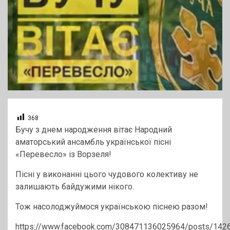
368
Бучу з днем народження вітає Народний
аматорський ансамбль української пісні
«Перевесло» із Ворзеля!
Пісні у виконанні цього чудового колективу не
залишають байдужими нікого.
Тож насолоджуймося українською піснею разом!
https://www.facebook.com/308471136025964/posts/14