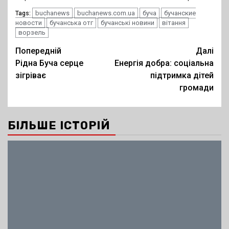
buchanews
buchanews.com.ua
буча
бучанские
Tags:
новости
бучанська отг
бучанські новини
вітання
ворзель
Post
Попередній
Далі
Рідна Буча серце
Енергія добра: соціальна
navigation
зігріває
підтримка дітей
громади
БІЛЬШЕ ІСТОРІЙ