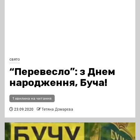
свято
“Перевесло”: з Днем
народження, Буча!
1 хвилина на читання
23.09.2020
Тетяна Домарєва