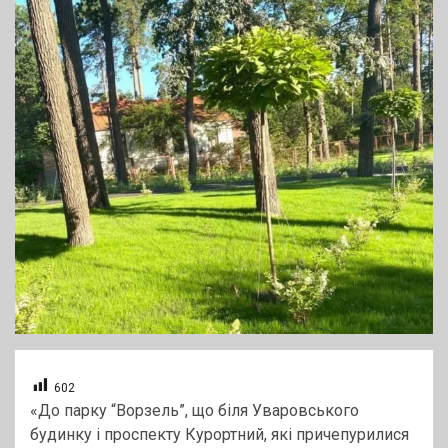
602
«До парку “Ворзель”, що біля Уваровського
будинку і проспекту Курортний, які причепурилися