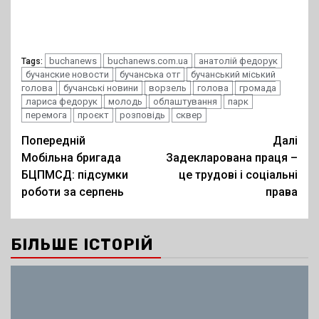
buchanews
buchanews.com.ua
анатолій федорук
Tags:
бучанские новости
бучанська отг
бучанський міський
голова
бучанські новини
ворзель
голова
громада
лариса федорук
молодь
облаштування
парк
перемога
проєкт
розповідь
сквер
Post
Попередній
Далі
Мобільна бригада
Задекларована праця –
navigation
БЦПМСД: підсумки
це трудові і соціальні
роботи за серпень
права
БІЛЬШЕ ІСТОРІЙ