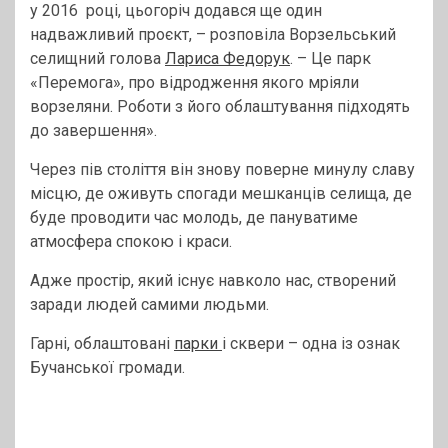
у 2016 році, цьогоріч додався ще один
надважливий проєкт, – розповіла Ворзельський
селищний голова
Лариса Федорук
. – Це парк
«Перемога», про відродження якого мріяли
ворзеляни. Роботи з його облаштування підходять
до завершення».
Через пів століття він знову поверне минулу славу
місцю, де оживуть спогади мешканців селища, де
буде проводити час молодь, де пануватиме
атмосфера спокою і краси.
Адже простір, який існує навколо нас, створений
заради людей самими людьми.
Гарні, облаштовані
парки
і сквери – одна із ознак
Бучанської громади.