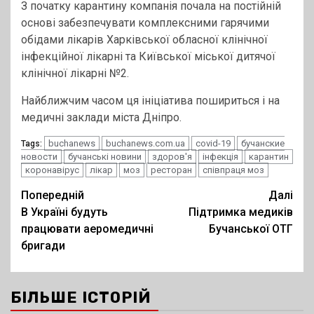
З початку карантину компанія почала на постійній
основі забезпечувати комплексними гарячими
обідами лікарів Харківської обласної клінічної
інфекційної лікарні та Київської міської дитячої
клінічної лікарні №2.
Найближчим часом ця ініціатива пошириться і на
медичні заклади міста Дніпро.
buchanews
buchanews.com.ua
covid-19
бучанские
Tags:
новости
бучанські новини
здоров'я
інфекція
карантин
коронавірус
лікар
моз
ресторан
співпраця моз
Post
Попередній
Далі
В Україні будуть
Підтримка медиків
navigation
працювати аеромедичні
Бучанської ОТГ
бригади
БІЛЬШЕ ІСТОРІЙ