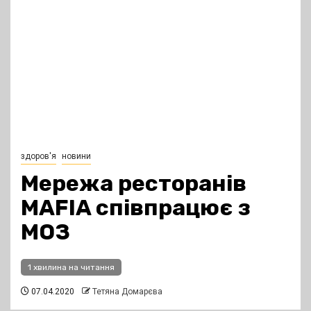
здоров'я
новини
Мережа ресторанів
MAFIA співпрацює з
МОЗ
1 хвилина на читання
07.04.2020
Тетяна Домарєва