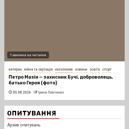
1 хвилина на читання
ветеран
війна та окупація
ексклюзив
новини
освіта
спорт
Петро Мазін — захисник Бучі, доброволець,
батько Героя (фото)
05.08.2026
Ірина Левченко
ОПИТУВАННЯ
Архив опитувань