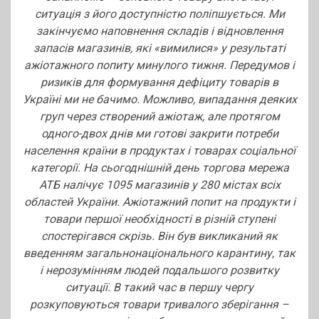
ситуація з його доступністю поліпшується. Ми
закінчуємо наповнення складів і відновлення
запасів магазинів, які «вимилися» у результаті
ажіотажного попиту минулого тижня. Передумов і
ризиків для формування дефіциту товарів в
Україні ми не бачимо. Можливо, випадання деяких
груп через створений ажіотаж, але протягом
одного-двох днів ми готові закрити потреби
населення країни в продуктах і товарах соціальної
категорії. На сьогоднішній день торгова мережа
АТБ налічує 1095 магазинів у 280 містах всіх
областей України. Ажіотажний попит на продукти і
товари першої необхідності в різній ступені
спостерігався скрізь. Він був викликаний як
введенням загальнонаціонального карантину, так
і нерозумінням людей подальшого розвитку
ситуації. В такий час в першу чергу
розкуповуються товари тривалого зберігання –