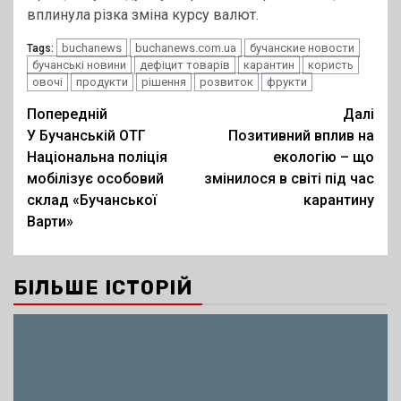
вплинула різка зміна курсу валют.
buchanews
buchanews.com.ua
бучанские новости
Tags:
бучанські новини
дефіцит товарів
карантин
користь
овочі
продукти
рішення
розвиток
фрукти
Post
Попередній
Далі
У Бучанській ОТГ
Позитивний вплив на
navigation
Національна поліція
екологію – що
мобілізує особовий
змінилося в світі під час
склад «Бучанської
карантину
Варти»
БІЛЬШЕ ІСТОРІЙ