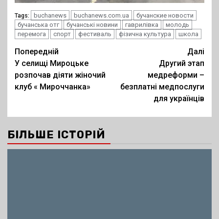
buchanews
buchanews.com.ua
бучанские новости
Tags:
бучанська отг
бучанські новини
гаврилівка
молодь
перемога
спорт
фестиваль
фізична культура
школа
Post
Попередній
Далі
У селищі Мироцьке
Другий этап
navigation
розпочав діяти жіночий
медреформи –
клуб « Мироччанка»
безплатні медпослуги
для українців
БІЛЬШЕ ІСТОРІЙ