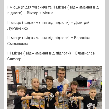
I місце (підтягування) та II місце ( віджимання від
підлоги) – Вікторія Меша
II місце ( віджимання від підлоги) – Дмитрій
Лук’яненко
II місце ( віджимання від підлоги) – Вероніка
Смілянська
III місце ( віджимання від підлоги) – Владислав
Слюсар