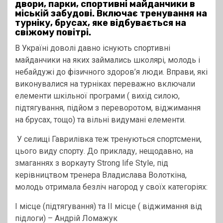
двори, парки, спортивні майданчики в
міській забудові. Включає тренування на
турніку, брусах, яке відбувається на
свіжому повітрі.
В Україні доволі давно існують спортивні
майданчики на яких займались школярі, молодь і
небайдужі до фізичного здоров’я люди. Вправи, які
виконувалися на турніках переважно включали
елементи шкільної програми ( вихід силою,
підтягування, підйом з переворотом, віджимання
на брусах, тощо) та вільні видумані елементи.
У селищі Гаврилівка теж тренуються спортсмени,
цього виду спорту. До прикладу, нещодавно, на
змаганнях з воркауту Strong life Style, під
керівництвом тренера Владислава Волоткіна,
молодь отримала безліч нагород у своїх категоріях:
I місце (підтягування) та II місце ( віджимання від
підлоги) – Андрій Ломажук