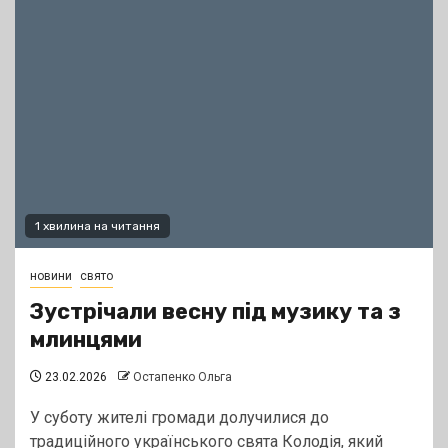
1 хвилина на читання
новини
свято
Зустрічали весну під музику та з
млинцями
23.02.2026
Остапенко Ольга
У суботу жителі громади долучилися до
традиційного українського свята Колодія, який