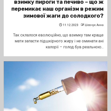
взимку пироги та печиво – що ж
перемикає наш організм в режим
зимової жаги до солодкого?
11.12.2023
Шевчук Анна
Так склалося еволюційно, що взимку там краще
мати запасти підшкірного жиру і не оминати ані
калорії – голод був реальною...