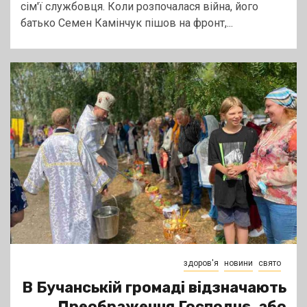
сім'ї службовця. Коли розпочалася війна, його
батько Семен Камінчук пішов на фронт,...
здоров'я
новини
свято
В Бучанській громаді відзначають
Преображення Господнє, або