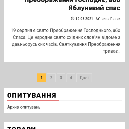
Яблуневий спас
19.08.2021
Ірина Паясь
19 серпня є свято Преображення Господнього, або
Спаса. Це народне свято східних слов'ян відоме з
давньоруських часів. Святкування Преображення
триває...
Пагінація
1
2
3
4
Далі
записів
ОПИТУВАННЯ
Архив опитувань