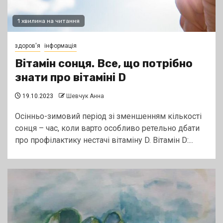
1 хвилина на читання
здоров'я
інформація
Вітамін сонця. Все, що потрібно
знати про вітаміні D
19.10.2023
Шевчук Анна
Осінньо-зимовий період зі зменшенням кількості
сонця – час, коли варто особливо ретельно дбати
про профілактику нестачі вітаміну D. Вітамін D:...