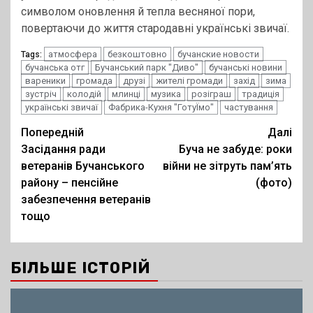
символом оновлення й тепла весняної пори,
повертаючи до життя стародавні українські звичаї.
атмосфера
безкоштовно
бучанские новости
Tags:
бучанська отг
Бучанський парк "Диво"
бучанські новини
вареники
громада
друзі
жителі громади
захід
зима
зустріч
колодій
млинці
музика
розіграш
традиція
українські звичаї
Фабрика-Кухня "ГотуЇмо"
частування
Post
Попередній
Далі
Засідання ради
Буча не забуде: роки
navigation
ветеранів Бучанського
війни не зітруть пам’ять
району – пенсійне
(фото)
забезпечення ветеранів
тощо
БІЛЬШЕ ІСТОРІЙ