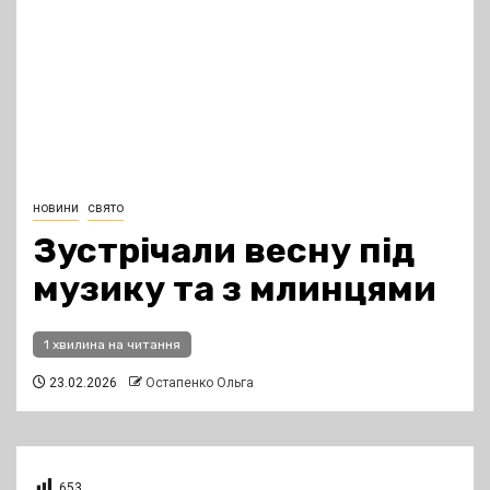
новини
свято
Зустрічали весну під
музику та з млинцями
1 хвилина на читання
23.02.2026
Остапенко Ольга
653