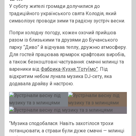
У суботу жителі громади долучилися до
традиційного українського свята Колодія, який
символізує проводи зими та радісну зустріч весни.
Попри холодну погоду, кожен охочий прийшов
разом із близькими та друзями до Бучанського
парку “Диво” й відчував теплу, дружню атмосферу.
Для гостей працював ярмарок крафтових виробів,
а також безкоштовні частування: смачні млинці та
вареники від
Фабрика-Кухня “ГотуЇмо”
. Під
відкритим небом лунала музика DJ-сету, яка
додавала драйву й настрою.
“Музика сподобалася. Навіть захотілося трохи
потанцювати, а страви були дуже смачні — млинці