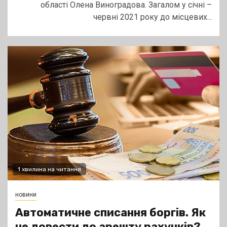
області Олена Виноградова. Загалом у січні –
червні 2021 року до місцевих...
1 хвилина на читання
новини
Автоматичне списання боргів. Як
не довести до арешту рахунків?