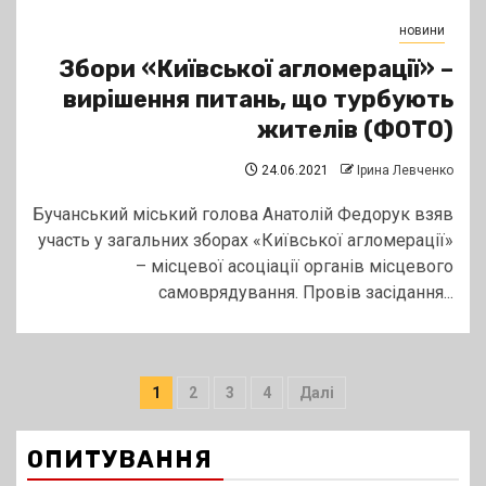
новини
Збори «Київської агломерації» –
вирішення питань, що турбують
жителів (ФОТО)
24.06.2021
Ірина Левченко
Бучанський міський голова Анатолій Федорук взяв
участь у загальних зборах «Київської агломерації»
– місцевої асоціації органів місцевого
самоврядування. Провів засідання...
Пагінація
1
2
3
4
Далі
записів
ОПИТУВАННЯ