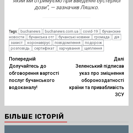
який ми отримуємо при введенні бустерної
дози”,
— зазначив Ляшко.
buchanews
buchanews.com.ua
covid-19
бучанские
Tags:
новости
бучанська отг
бучанські новини
громада
дія
захист
коронавірус
повідомлення
подорож
розповідь
сертифікат
харчування
щеплення
Post
Попередній
Далі
Долучайтесь до
Зеленський підписав
navigation
обговорення вартості
указ про зміцнення
послуг бучанського
обороноздатності
водоканалу!
країни та привабливість
ЗСУ
БІЛЬШЕ ІСТОРІЙ