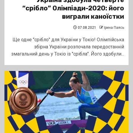
“срібло” Олімпіади-2020: його
виграли каноїстки
07.08.2021
Ірина Паясь
Ще одне "срібло" для України у Токіо! Олімпійська
збірна України розпочала передостанній
змагальний день у Токіо із "срібла". Його здобули...