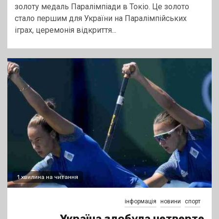
золоту медаль Паралімпіади в Токіо. Це золото
стало першим для України на Паралімпійських
іграх, церемонія відкриття...
1 хвилина на читання
інформація
новини
спорт
Україна здобула четверте