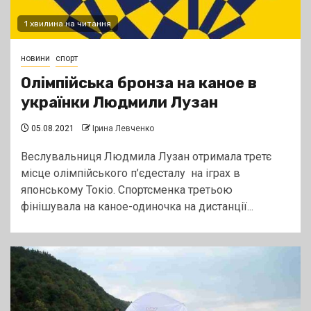
1 хвилина на читання
новини
спорт
Олімпійська бронза на каное в
українки Людмили Лузан
05.08.2021
Ірина Левченко
Веслувальниця Людмила Лузан отримала третє
місце олімпійського п’єдесталу на іграх в
японському Токіо. Спортсменка третьою
фінішувала на каное-одиночка на дистанції...