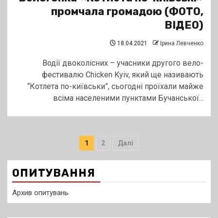
промчала громадою (ФОТО,
ВІДЕО)
18.04.2021
Ірина Левченко
Водії двоколісних – учасники другого вело-
фестивалю Chicken Kyiv, який ще називають
“Котлета по-київськи”, сьогодні проїхали майже
всіма населеними пунктами Бучанської...
Пагінація
1
2
Далі
записів
ОПИТУВАННЯ
Архив опитувань