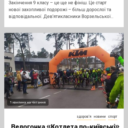
Закінчення 9 класу – це ще не фініш. Це старт
нової захопливої подорожі – більш дорослої та
відповідальної. Дев’ятикласники Ворзельської...
1 хвилина на читання
здоров'я
новини
спорт
Велогонка «Котлета по-київські»