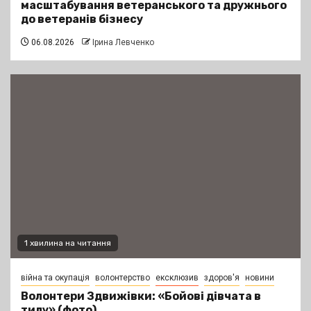
масштабування ветеранського та дружнього
до ветеранів бізнесу
06.08.2026
Ірина Левченко
1 хвилина на читання
війна та окупація
волонтерство
ексклюзив
здоров'я
новини
Волонтери Здвижівки: «Бойові дівчата в
тилу» (фото)