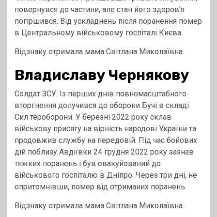
повернувся до частини, але стан його здоров’я
погіршився. Від ускладнень після поранення помер
в Центральному військовому госпіталі Києва.
Відзнаку отримала мама Світлана Миколаївна.
Владиславу Чернякову
Солдат ЗСУ. Із перших днів повномасштабного
вторгнення долучився до оборони Бучі в складі
Сил тероборони. У березні 2022 року склав
військову присягу на вірність народові України та
продовжив службу на передовій. Під час бойових
дій поблизу Авдіївки 24 грудня 2022 року зазнав
тяжких поранень і був евакуйований до
військового госпіталю в Дніпро. Через три дні, не
опритомнівши, помер від отриманих поранень.
Відзнаку отримала мама Світлана Миколаївна.