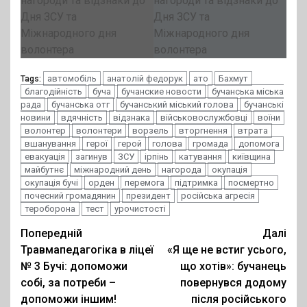
автомобіль
анатолій федорук
ато
Бахмут
Tags:
благодійність
буча
бучанские новости
бучанська міська
рада
бучанська отг
бучанський міський голова
бучанські
новини
вдячність
відзнака
військовослужбовці
воїни
волонтер
волонтери
ворзель
вторгнення
втрата
вшанування
герої
герой
голова
громада
допомога
евакуація
загинув
ЗСУ
ірпінь
катування
київщина
майбутнє
міжнародний день
нагорода
окупація
окупація бучі
орден
перемога
підтримка
посмертно
почесний громадянин
президент
російська агресія
тероборона
тест
урочистості
Post
Попередній
Далі
Травмапедагогіка в ліцеї
«Я ще не встиг усього,
navigation
№ 3 Бучі: допоможи
що хотів»: бучанець
собі, за потреби –
повернувся додому
допоможи іншим!
після російського