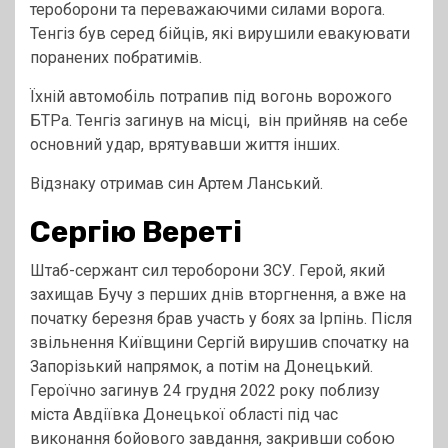
тероборони та переважаючими силами ворога.
Тенгіз був серед бійців, які вирушили евакуювати
поранених побратимів.
Їхній автомобіль потрапив під вогонь ворожого
БТРа. Тенгіз загинув на місці, він прийняв на себе
основний удар, врятувавши життя інших.
Відзнаку отримав син Артем Ланський.
Сергію Вереті
Штаб-сержант сил тероборони ЗСУ. Герой, який
захищав Бучу з перших днів вторгнення, а вже на
початку березня брав участь у боях за Ірпінь. Після
звільнення Київщини Сергій вирушив спочатку на
Запорізький напрямок, а потім на Донецький.
Героїчно загинув 24 грудня 2022 року поблизу
міста Авдіївка Донецької області під час
виконання бойового завдання, закривши собою