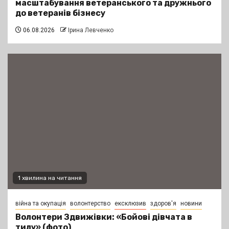
масштабування ветеранського та дружнього
до ветеранів бізнесу
06.08.2026
Ірина Левченко
1 хвилина на читання
війна та окупація
волонтерство
ексклюзив
здоров'я
новини
Волонтери Здвижівки: «Бойові дівчата в
тилу» (фото)