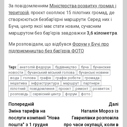
За повідомленням
Міністерства розвитку громад і
територій,
проєкт охоплює 15 пілотних громад, де
створюються безбар’єрні маршрути. Серед них і
Буча, центр якої має стати новим, сучасним
маршрутом без бар’єрів завдовжки
3,6 кілометра
.
Ми розповідали, що відбувся
Форум у Бучі про
підприємництво без бар’єрів ФОТО
анатолій федорук
будівництво
буча
бучанские
Tags:
новости
бучанський міський голова
бучанські новини
вода
голова
графік
графік роботи
громада
ініціатива
інфраструктура
маршрут
партнери
пілотний
повідомлення
проєкт
ремонт
розвиток
розповідь
сервісний центр
форум
фото
Post
Попередній
Далі
Зміна тарифів на
Наталія Мороз із
navigation
послуги компанії “Нова
Гаврилівки розповіла
пошта” з 1 грудня
про часи окупації, коли в