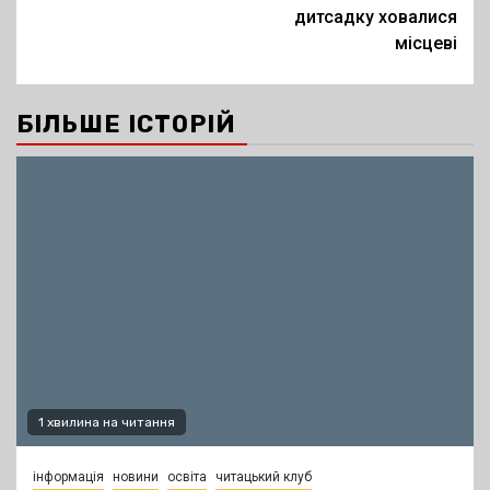
дитсадку ховалися
місцеві
БІЛЬШЕ ІСТОРІЙ
1 хвилина на читання
інформація
новини
освіта
читацький клуб