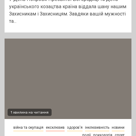
українського козацтва країна віддала шану нашим
Захисникам і Захисницям. Завдяки вашій мужності
та...
1 хвилина на читання
війна та окупація
ексклюзив
здоров'я
інклюзивність
новини
події
психологія
спорт