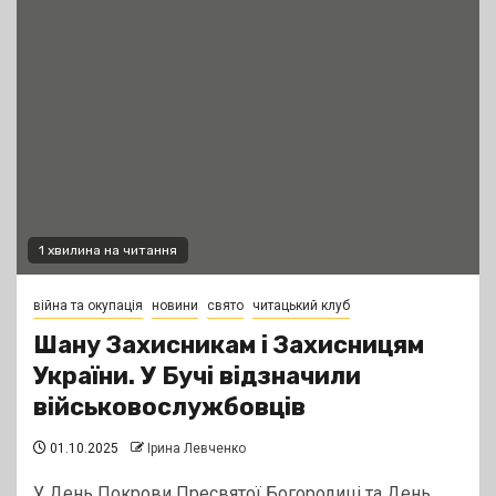
1 хвилина на читання
війна та окупація
новини
свято
читацький клуб
Шану Захисникам і Захисницям
України. У Бучі відзначили
військовослужбовців
01.10.2025
Ірина Левченко
У День Покрови Пресвятої Богородиці та День