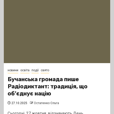
новини
освіта
події
свято
Бучанська громада пише
Радіодиктант: традиція, що
об’єднує націю
27.10.2025
Остапенко Ольга
Сьогодні, 27 жовтня, відзначають День