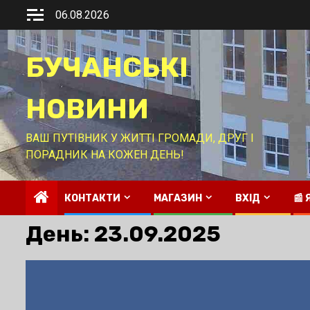
Перейти
06.08.2026
до
вмісту
БУЧАНСЬКІ
НОВИНИ
ВАШ ПУТІВНИК У ЖИТТІ ГРОМАДИ, ДРУГ І
ПОРАДНИК НА КОЖЕН ДЕНЬ!
КОНТАКТИ
МАГАЗИН
ВХІД
📰
День:
23.09.2025