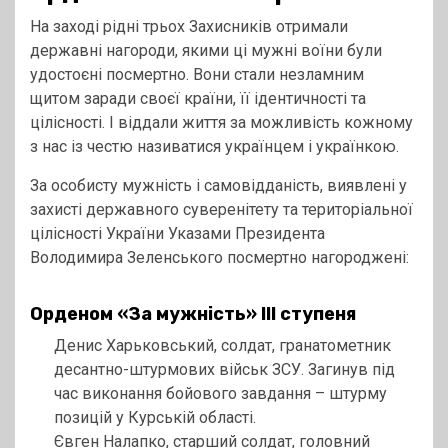
На заході рідні трьох Захисників отримали
державні нагороди, якими ці мужні воїни були
удостоєні посмертно. Вони стали незламним
щитом заради своєї країни, її ідентичності та
цілісності. І віддали життя за можливість кожному
з нас із честю називатися українцем і українкою.
За особисту мужність і самовідданість, виявлені у
захисті державного суверенітету та територіальної
цілісності України Указами Президента
Володимира Зеленського посмертно нагороджені:
Орденом «За мужність» ІІІ ступеня
Денис Харьковський, солдат, гранатометник
десантно-штурмових військ ЗСУ. Загинув під
час виконання бойового завдання – штурму
позицій у Курській області.
Євген Налапко, старший солдат, головний