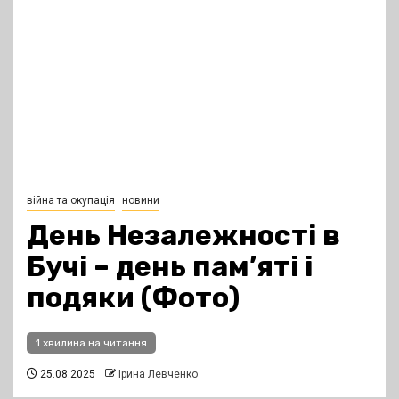
війна та окупація
новини
День Незалежності в
Бучі – день пам’яті і
подяки (Фото)
1 хвилина на читання
25.08.2025
Ірина Левченко