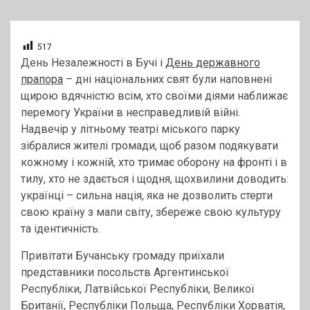
517
День Незалежності в Бучі і
День державного
прапора
– дні національних свят були наповнені
щирою вдячністю всім, хто своїми діями наближає
перемогу України в несправедливій війні.
Надвечір у літньому театрі міського парку
зібралися жителі громади, щоб разом подякувати
кожному і кожній, хто тримає оборону на фронті і в
тилу, хто не здається і щодня, щохвилини доводить:
українці – сильна нація, яка не дозволить стерти
свою країну з мапи світу, збереже свою культуру
та ідентичність.
Привітати Бучанську громаду приїхали
представники посольств Аргентинської
Республіки, Латвійської Республіки, Великої
Британії, Республіки Польща, Республіки Хорватія,