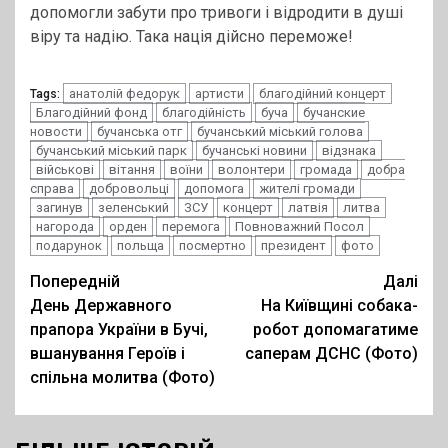
допомогли забути про тривоги і відродити в душі
віру та надію. Така нація дійсно переможе!
анатолій федорук
артисти
благодійний концерт
Tags:
Благодійний фонд
благодійність
буча
бучанские
новости
бучанська отг
бучанський міський голова
бучанський міський парк
бучанські новини
відзнака
військові
вітання
воїни
волонтери
громада
добра
справа
добровольці
допомога
жителі громади
загинув
зеленський
ЗСУ
концерт
латвія
литва
нагорода
орден
перемога
Повноважний Посол
подарунок
польща
посмертно
президент
фото
Post
Попередній
Далі
День Державного
На Київщині собака-
navigation
прапора України в Бучі,
робот допомагатиме
вшанування Героїв і
саперам ДСНС (Фото)
спільна молитва (Фото)