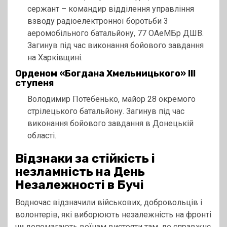
сержант – командир відділення управління
взводу радіоелектронної боротьби 3
аеромобільного батальйону, 77 ОАеМБр ДШВ.
Загинув під час виконання бойового завдання
на Харківщині.
Орденом «Богдана Хмельницького» ІІІ
ступеня
Володимир Потебенько, майор 28 окремого
стрілецького батальйону. Загинув під час
виконання бойового завдання в Донецькій
області.
Відзнаки за стійкість і
незламність на День
Незалежності в Бучі
Водночас відзначили військових, добровольців і
волонтерів, які виборюють незалежність на фронті
чи допомагають воїнам вистояти там, де справжнє