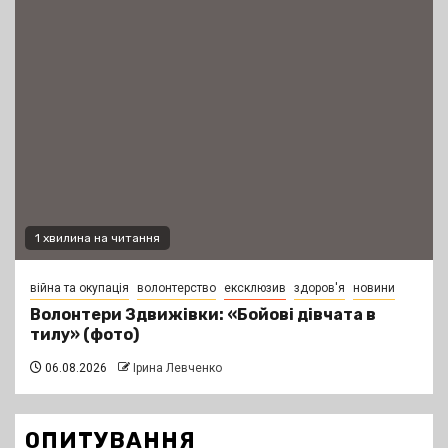
1 хвилина на читання
війна та окупація
волонтерство
ексклюзив
здоров'я
новини
Волонтери Здвижівки: «Бойові дівчата в
тилу» (фото)
06.08.2026
Ірина Левченко
ОПИТУВАННЯ