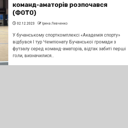
команд-аматорів розпочався
(ФОТО)
02.12.2023
Ірина Левченко
У бучанському спорткомплексі «Академія спорту»
відбувся І тур Чемпіонату Бучанської громади з
футзалу серед команд-аматорів, відтак забиті перші
голи, визначилися...