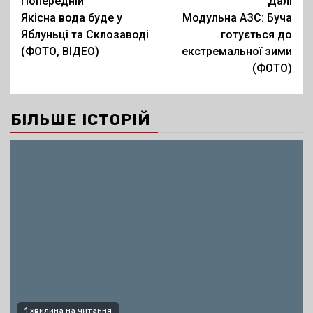
Post
Попередній
Далі
Якісна вода буде у
Модульна АЗС: Буча
navigation
Яблуньці та Склозаводі
готується до
(ФОТО, ВІДЕО)
екстремальної зими
(ФОТО)
БІЛЬШЕ ІСТОРІЙ
1 хвилина на читання