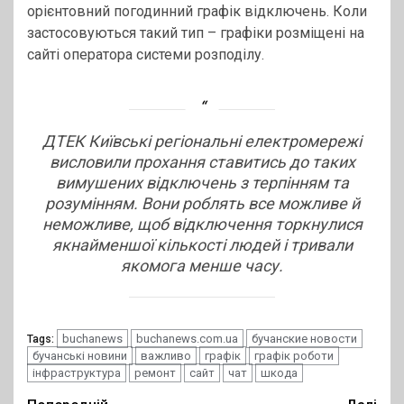
орієнтовний погодинний графік відключень. Коли
застосовуються такий тип – графіки розміщені на
сайті оператора системи розподілу.
ДТЕК Київські регіональні електромережі
висловили прохання ставитись до таких
вимушених відключень з терпінням та
розумінням. Вони роблять все можливе й
неможливе, щоб відключення торкнулися
якнайменшої кількості людей і тривали
якомога менше часу.
buchanews
buchanews.com.ua
бучанские новости
Tags:
бучанські новини
важливо
графік
графік роботи
інфраструктура
ремонт
сайт
чат
шкода