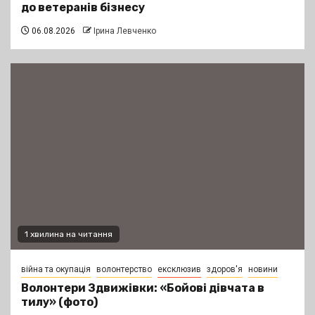
до ветеранів бізнесу
06.08.2026
Ірина Левченко
1 хвилина на читання
війна та окупація
волонтерство
ексклюзив
здоров'я
новини
Волонтери Здвижівки: «Бойові дівчата в
тилу» (фото)