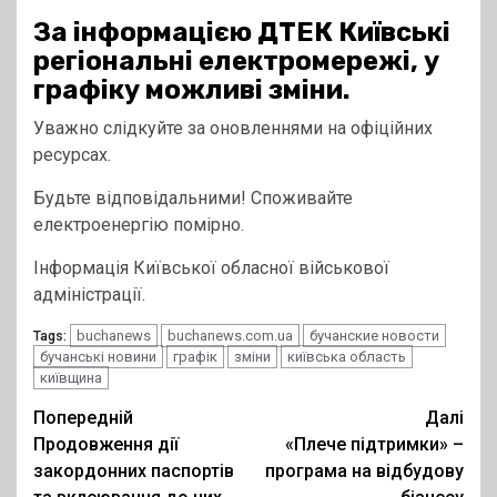
За інформацією ДТЕК Київські
регіональні електромережі, у
графіку можливі зміни.
Уважно слідкуйте за оновленнями на офіційних
ресурсах.
Будьте відповідальними! Споживайте
електроенергію помірно.
Інформація Київської обласної військової
адміністрації.
buchanews
buchanews.com.ua
бучанские новости
Tags:
бучанські новини
графік
зміни
київська область
київщина
Post
Попередній
Далі
Продовження дії
«Плече підтримки» –
navigation
закордонних паспортів
програма на відбудову