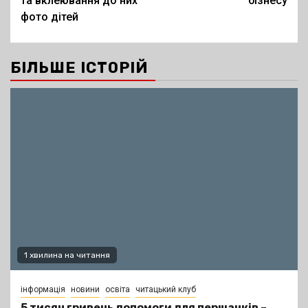
та вклеювання до них
бізнесу
фото дітей
БІЛЬШЕ ІСТОРІЙ
1 хвилина на читання
інформація
новини
освіта
читацький клуб
5 тисяч гривень допомоги для першачків –