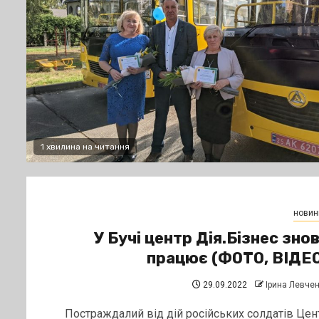
1 хвилина на читання
новин
У Бучі центр Дія.Бізнес зно
працює (ФОТО, ВІДЕ
29.09.2022
Ірина Левче
Постраждалий від дій російських солдатів Цен