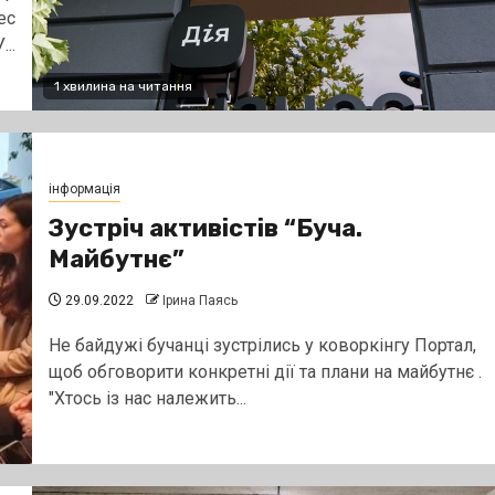
ес
..
1 хвилина на читання
інформація
Зустріч активістів “Буча.
Майбутнє”
29.09.2022
Ірина Паясь
Не байдужі бучанці зустрілись у коворкінгу Портал,
щоб обговорити конкретні дії та плани на майбутнє .
"Хтось із нас належить...