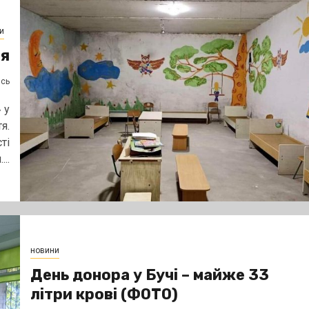
и
тя
ясь
 у
я.
ті
..
новини
День донора у Бучі – майже 33
літри крові (ФОТО)