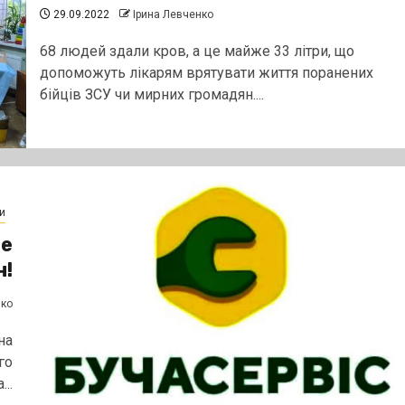
29.09.2022
Ірина Левченко
68 людей здали кров, а це майже 33 літри, що
допоможуть лікарям врятувати життя поранених
бійців ЗСУ чи мирних громадян....
и
не
н!
нко
на
го
..