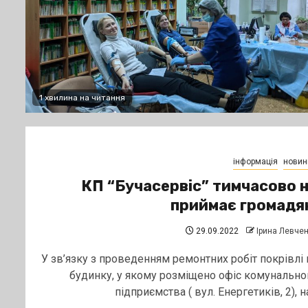
1 хвилина на читання
інформація
новин
КП “Бучасервіс” тимчасово 
приймає громадя
29.09.2022
Ірина Левче
У зв’язку з проведенням ремонтних робіт покрівлі 
будинку, у якому розміщено офіс комунально
підприємства ( вул. Енергетиків, 2), на.