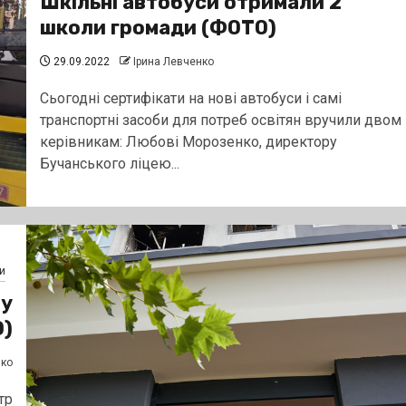
Шкільні автобуси отримали 2
школи громади (ФОТО)
29.09.2022
Ірина Левченко
Сьогодні сертифікати на нові автобуси і самі
транспортні засоби для потреб освітян вручили двом
керівникам: Любові Морозенко, директору
Бучанського ліцею...
и
ву
О)
нко
тр