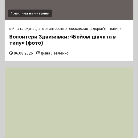
1 хвилина на читання
війна та окупація
волонтерство
ексклюзив
здоров'я
новини
Волонтери Здвижівки: «Бойові дівчата в
тилу» (фото)
06.08.2026
Ірина Левченко