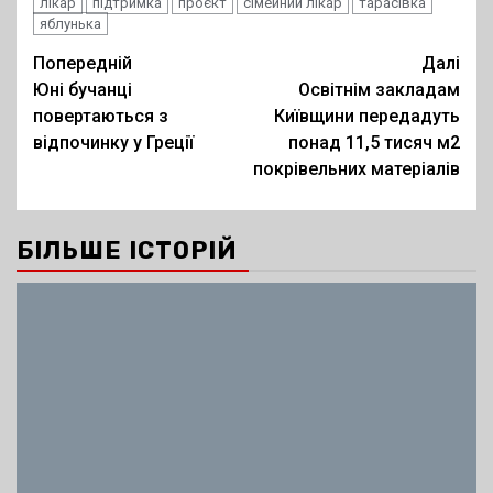
лікар
підтримка
проєкт
сімейний лікар
тарасівка
яблунька
Post
Попередній
Далі
Юні бучанці
Освітнім закладам
navigation
повертаються з
Київщини передадуть
відпочинку у Греції
понад 11,5 тисяч м2
покрівельних матеріалів
БІЛЬШЕ ІСТОРІЙ