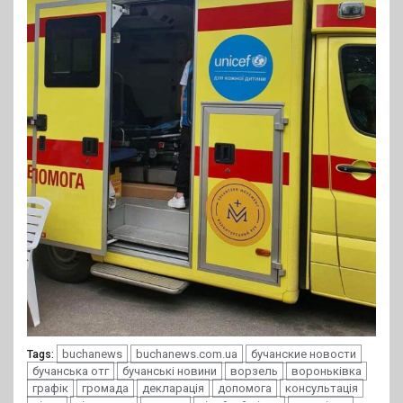
buchanews
buchanews.com.ua
бучанские новости
Tags:
бучанська отг
бучанські новини
ворзель
вороньківка
графік
громада
декларація
допомога
консультація