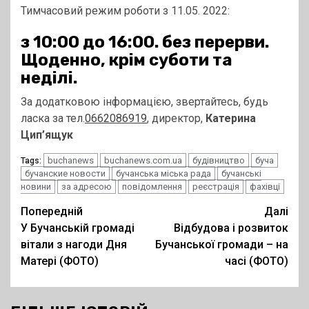
Тимчасовий режим роботи з 11.05. 2022:
з 10:00 до 16:00. без перерви.
Щоденно, крім суботи та
неділі.
За додатковою інформацією, звертайтесь, будь
ласка за тел.
0662086919
, директор,
Катерина
Цип’ящук
buchanews
buchanews.com.ua
будівництво
буча
Tags:
бучанские новости
бучанська міська рада
бучанські
новини
за адресою
повідомлення
реєстрація
фахівці
Post
Попередній
Далі
У Бучанській громаді
Відбудова і розвиток
navigation
вітали з нагоди Дня
Бучанської громади – на
Матері (ФОТО)
часі (ФОТО)