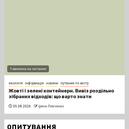
1 хвилина на читання
екологія
інформація
новини
путівник по місту
Жовті і зелені контейнери. Вивіз роздільно
зібраних відходів: що варто знати
05.08.2026
Ірина Левченко
ОПИТУВАННЯ