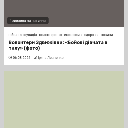
1 хвилина на читання
війна та окупація
волонтерство
ексклюзив
здоров'я
новини
Волонтери Здвижівки: «Бойові дівчата в
тилу» (фото)
06.08.2026
Ірина Левченко