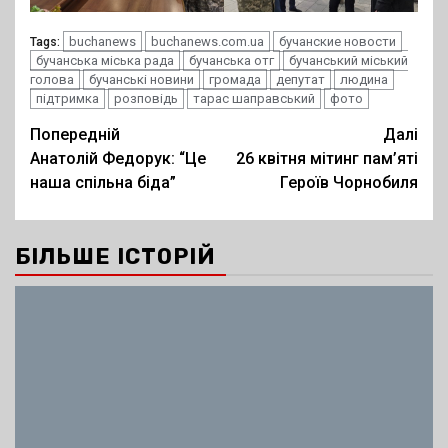
buchanews
buchanews.com.ua
бучанские новости
Tags:
бучанська міська рада
бучанська отг
бучанський міський
голова
бучанські новини
громада
депутат
людина
підтримка
розповідь
тарас шаправський
фото
Post
Попередній
Далі
Анатолій Федорук: “Це
26 квітня мітинг пам’яті
navigation
наша спільна біда”
Героїв Чорнобиля
БІЛЬШЕ ІСТОРІЙ